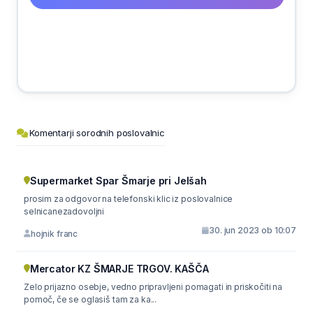
Komentarji sorodnih poslovalnic
Supermarket Spar Šmarje pri Jelšah
prosim za odgovor na telefonski klic iz poslovalnice
selnicanezadovoljni
30. jun 2023 ob 10:07
hojnik franc
Mercator KZ ŠMARJE TRGOV. KAŠČA
Zelo prijazno osebje, vedno pripravljeni pomagati in priskočiti na
pomoč, če se oglasiš tam za ka...