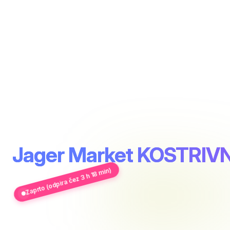
Jager Market KOSTRIV
Zaprto (odpira čez 3 h 18 min)