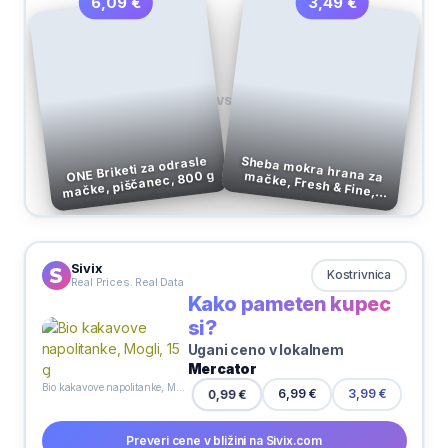
3,49 €
6,09 €
VS
ONE Briketi za odrasle
mačke, piščanec, 800 g
Sheba mokra hrana za mačke, Fresh & Fine, mesni izbor, 6 x 50 g
Sivix
Kostrivnica
Real Prices. Real Data
Kako pameten kupec
si?
Ugani ceno v lokalnem
Mercator
Bio kakavove napolitanke, Mogli, 15 g
0,99 €
6,99 €
3,99 €
Preveri cene v bližini na Sivix.com