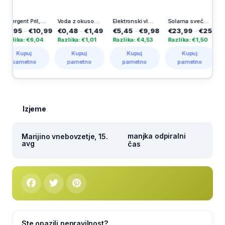
Detergent Pril, Lemon, 2 x 750 ml
Voda z okusom, bezeg, Dana, 1 l
Elektronski vložek Apolon, Vestina, 365 dni
Solarna sveča Aurora, Vestina, 1000 dni
95
–
€10,99
€0,48
–
€1,49
€5,45
–
€9,98
€23,99
–
€25,49
€5,0
ika: €6,04
Razlika: €1,01
Razlika: €4,53
Razlika: €1,50
Razlik
Kupuj
Kupuj
Kupuj
Kupuj
K
ametno
pametno
pametno
pametno
pa
Izjeme
manjka odpiralni
Marijino vnebovzetje, 15.
avg
čas
Ste opazili nepravilnost?