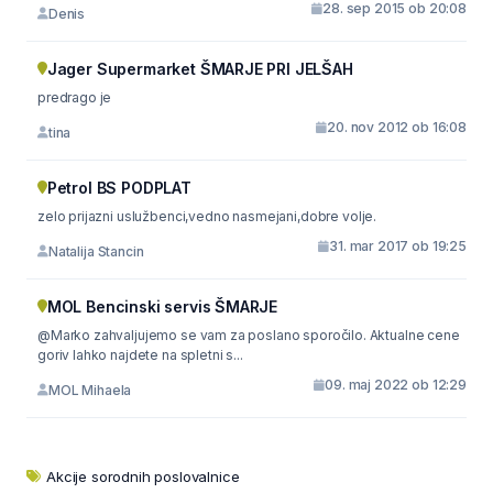
28. sep 2015 ob 20:08
Denis
Jager Supermarket ŠMARJE PRI JELŠAH
predrago je
20. nov 2012 ob 16:08
tina
Petrol BS PODPLAT
zelo prijazni uslužbenci,vedno nasmejani,dobre volje.
31. mar 2017 ob 19:25
Natalija Stancin
MOL Bencinski servis ŠMARJE
@Marko zahvaljujemo se vam za poslano sporočilo. Aktualne cene
goriv lahko najdete na spletni s...
09. maj 2022 ob 12:29
MOL Mihaela
Akcije sorodnih poslovalnice