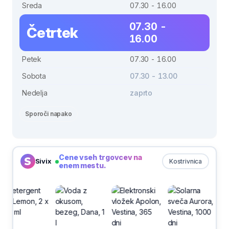
Sreda
07.30 - 16.00
07.30 -
Četrtek
16.00
Petek
07.30 - 16.00
Sobota
07.30 - 13.00
Nedelja
zaprto
Sporoči napako
Cene vseh trgovcev na
Sivix
Kostrivnica
enem mestu.