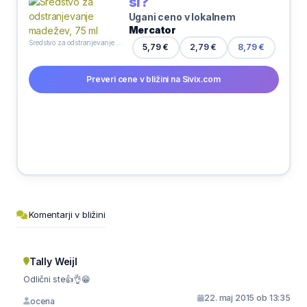
si?
Ugani ceno v lokalnem
Mercator
Sredstvo za odstranjevanje madežev, 75 ml
5,79 €
2,79 €
8,79 €
Preveri cene v bližini na Sivix.com
Komentarji v bližini
Tally Weijl
Odlični ste👍👌😁
22. maj 2015 ob 13:35
ocena