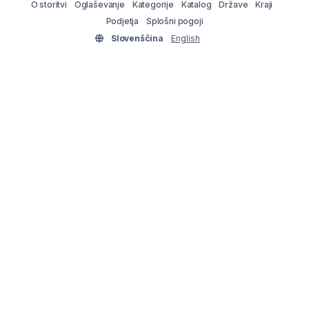
O storitvi
Oglaševanje
Kategorije
Katalog
Države
Kraji
Podjetja
Splošni pogoji
Slovenščina
English