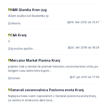
H&M Qlandia Kran-jug
iščem službo kot študentko lp
09. feb 2012 ob 12:47
shkurta
C&A Kranj
U
20. okt 2018 ob 18:24
Aj možno plačilo ...
Mercator Market Planina Kranj
prijeten mali a vendar ne premali mercator, vecinoma brez vrste, po
dolgem casu lahko hitro kupim...
31. jan 2011 ob 17:59
Domen
Generali zavarovalnica Poslovna enota Kranj
Najlepsa hvala vsem zaposlenim v Generali poslovna enota Kranj,
za vestno in strokovno delo ter p...