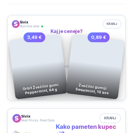
Sivix
KRANJ
Resnične cene
Kaj je ceneje?
0,89 €
3,49 €
VS
Orbit Žvečilni gumi
Žvečilni gumiji
Sweetmint, 10 kos
Peppermint, 64 g
Sivix
KRANJ
Real Prices. Real Data
Kako pameten kupec