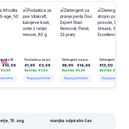
h
na
tu.
Krema Afrodita Men, Anti-age, 50 ml
Poslastica za pse Vitakraft, kalcijeve kosti, ovite z račjim mesom, 80 g
Detergent za pranje perila Disc Expert Stain Removal, Persil, 23 pranj
Detergent za strojno pomivanje posode, Duo Gel Grease, Somat Excellence, 60/1
,59
€1,95
–
€3,59
€8,95
–
€14,45
€13,50
–
€26,99
0
Razlika: €1,64
Razlika: €5,50
Razlika: €13,49
R
tno
Kupuj pametno
Kupuj pametno
Kupuj pametno
tje, 15. avg
manjka odpiralni čas