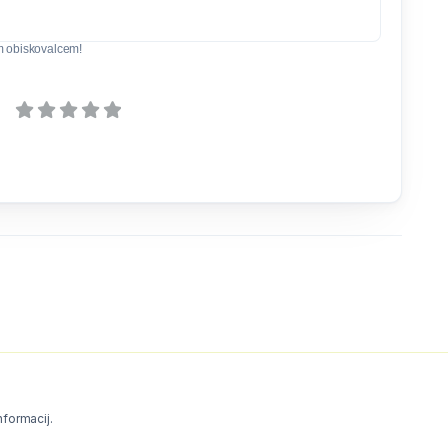
m obiskovalcem!
informacij.