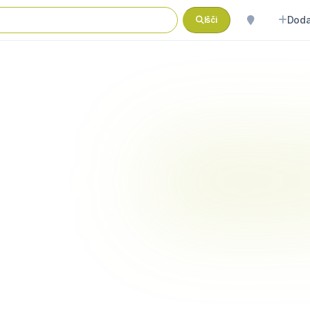
Doda
Išči