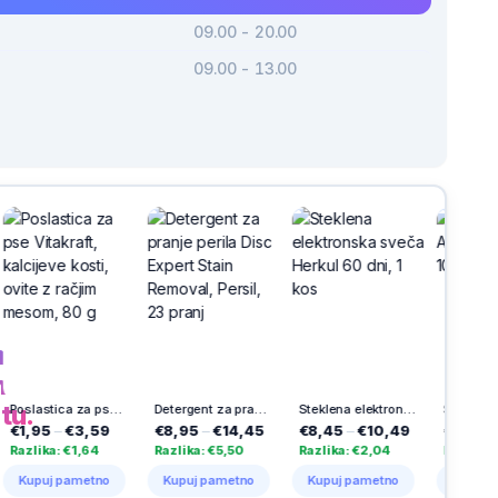
09.00 - 20.00
09.00 - 13.00
h
na
tu.
Poslastica za pse Vitakraft, kalcijeve kosti, ovite z račjim mesom, 80 g
Detergent za pranje perila Disc Expert Stain Removal, Persil, 23 pranj
Steklena elektronska sveča Herkul 60 dni, 1 kos
Solarna sveča Aurora, Vestina, 1000 dni
€3,59
€8,95
–
€14,45
€8,45
–
€10,49
€23,99
–
€25,4
€1,64
Razlika: €5,50
Razlika: €2,04
Razlika: €1,50
pametno
Kupuj pametno
Kupuj pametno
Kupuj pametno