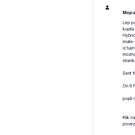
Mojca
Lep po
kupila
Hybrid
imate-
iz tuj
moznos
strank
Sent 
On 9 F
pojdi
Klik n
poveza