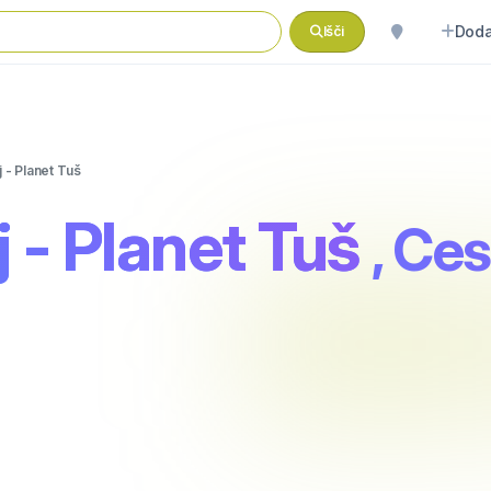
Doda
Išči
 - Planet Tuš
 - Planet Tuš
, Ces