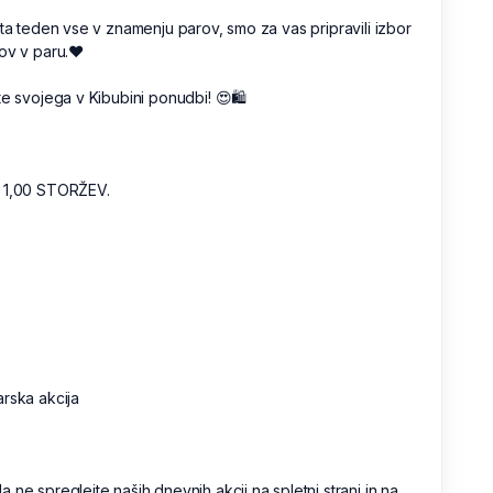
 ta teden vse v znamenju parov, smo za vas pripravili izbor
ov v paru.❤️
te svojega v Kibubini ponudbi! 😍🛍️
 1,00 STORŽEV.
rska akcija
 ne spreglejte naših dnevnih akcij na spletni strani in na