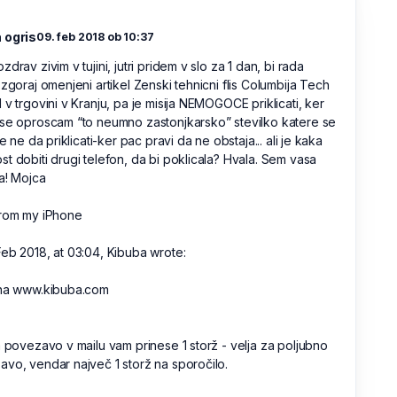
 ogris
09. feb 2018 ob 10:37
zdrav zivim v tujini, jutri pridem v slo za 1 dan, bi rada
 zgoraj omenjeni artikel Zenski tehnicni flis Columbija Tech
 v trgovini v Kranju, pa je misija NEMOGOCE priklicati, ker
se oproscam “to neumno zastonjkarsko” stevilko katere se
ine ne da priklicati-ker pac pravi da ne obstaja... ali je kaka
t dobiti drugi telefon, da bi poklicala? Hvala. Sem vasa
a! Mojca
from my iPhone
eb 2018, at 03:04, Kibuba wrote:
 na www.kibuba.com
a povezavo v mailu vam prinese 1 storž - velja za poljubno
vo, vendar največ 1 storž na sporočilo.