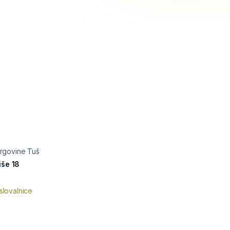
 trgovine Tuš
iše 18
slovalnice