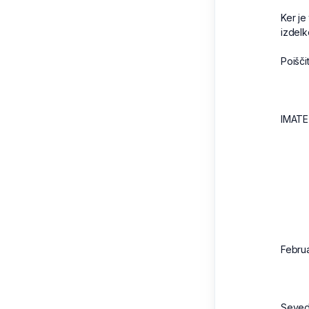
Ker je
izdelk
Poišči
IMATE
Februa
Seveda