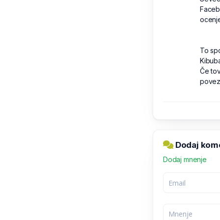
Facebo
ocenje
To spo
Kibuba
Če tov
povez
Dodaj kome
Dodaj mnenje