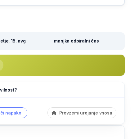
tje, 15. avg
manjka odpiralni čas
vilnost?
či napako
Prevzemi urejanje vnosa