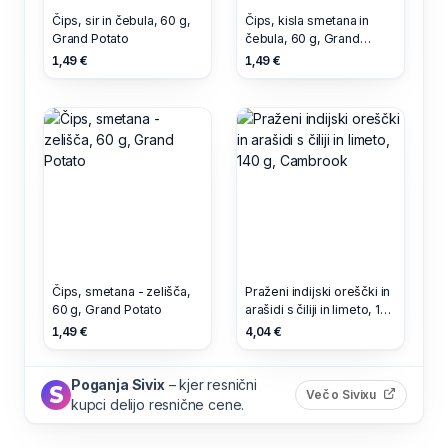
Čips, sir in čebula, 60 g,
Čips, kisla smetana in
Grand Potato
čebula, 60 g, Grand
Potato
1,49 €
1,49 €
Čips, smetana - zelišča,
Praženi indijski oreščki in
60 g, Grand Potato
arašidi s čiliji in limeto, 140
g, Cambrook
1,49 €
4,04 €
Poganja Sivix
– kjer resnični
(odpre s
Več o Sivixu
kupci delijo resnične cene.