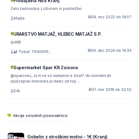
Prodajalna NES Kranj
Zelo zadovoljna z izborom in postrežbo.
08. nov 2022 ob 19:07
Majda
URARSTVO MATJAŽ, HLEBEC MATJAŽ S.P.
ipdr8t
09. dec 2024 ob 19:34
🔐 Ticket: TRANSFE...
Supermarket Spar KR Zoisova
@sparovec, Ja in ce so narejene iz zivali? Vsi normalni jih
jejo(ceprav hrenovka je dalec od top ...
31. mar 2018 ob 22:52
Erik
Akcije sorodnih poslovalnice
Gobelin z otroškimi motivi - 1€ (Kranj)