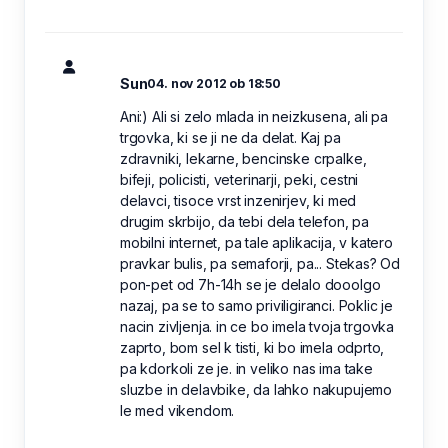
Sun
04. nov 2012 ob 18:50
Ani:) Ali si zelo mlada in neizkusena, ali pa
trgovka, ki se ji ne da delat. Kaj pa
zdravniki, lekarne, bencinske crpalke,
bifeji, policisti, veterinarji, peki, cestni
delavci, tisoce vrst inzenirjev, ki med
drugim skrbijo, da tebi dela telefon, pa
mobilni internet, pa tale aplikacija, v katero
pravkar bulis, pa semaforji, pa... Stekas? Od
pon-pet od 7h-14h se je delalo dooolgo
nazaj, pa se to samo priviligiranci. Poklic je
nacin zivljenja. in ce bo imela tvoja trgovka
zaprto, bom sel k tisti, ki bo imela odprto,
pa kdorkoli ze je. in veliko nas ima take
sluzbe in delavbike, da lahko nakupujemo
le med vikendom.