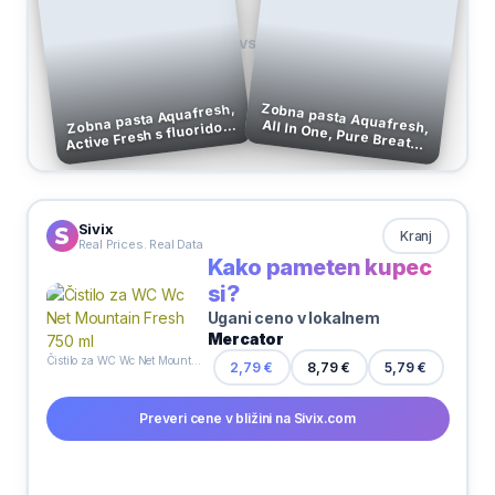
VS
Zobna pasta Aquafresh,
All In One, Pure Breath,
Zobna pasta Aquafresh,
Active Fresh s fluoridom,
125 ml
75 ml
Sivix
Kranj
Real Prices. Real Data
Kako pameten kupec
si?
Ugani ceno v lokalnem
Mercator
Čistilo za WC Wc Net Mountain Fresh 750 ml
2,79 €
8,79 €
5,79 €
Preveri cene v bližini na Sivix.com