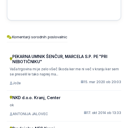
Komentarji sorodnih poslovalnic
PEKARNA UMNIK ŠENČUR, MARCELA S.P. PE "PRI
NEBOTIČNIKU"
Vaša trgovina mi je zelo všeč škoda ker me ni več v kranju ker sem
se preselil le tako naprej ma...
15. mar 2020 ob 20:03
Jože
NKD d.o.o. Kranj, Center
ok
17. okt 2014 ob 13:33
ANTONIJA JALOVEC