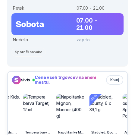
Petek
07.00 - 21.00
07.00 -
Sobota
21.00
Nedelja
zaprto
Sporoči napako
Cene vseh trgovcev na enem
Sivix
Kranj
mestu.
-22%
Tempera barva Target, 12 ml
Napolitanke Mignon, Manner (400 g)
Sladoled, Bounty, 6 x 39,1 g
Avto osvežilec Air Splah, vanilija, PowerAir