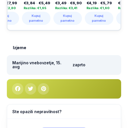
€3,84
–
€5,49
€3,49
–
€6,90
€4,19
–
€5,79
€3,69
–
€4,99
Razlika: €1,65
Razlika: €3,41
Razlika: €1,60
Razlika: €1,30
Kupuj
Kupuj
Kupuj
Kupuj
pametno
pametno
pametno
pametno
Izjeme
Marijino vnebovzetje, 15.
zaprto
avg
Ste opazili nepravilnost?