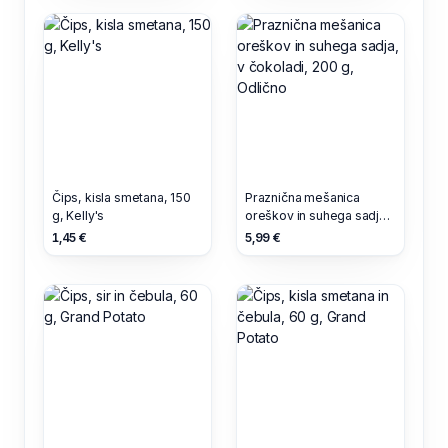
Čips, kisla smetana, 150
Praznična mešanica
g, Kelly's
oreškov in suhega sadja,
v čokoladi, 200 g,
1,45 €
5,99 €
Odlično