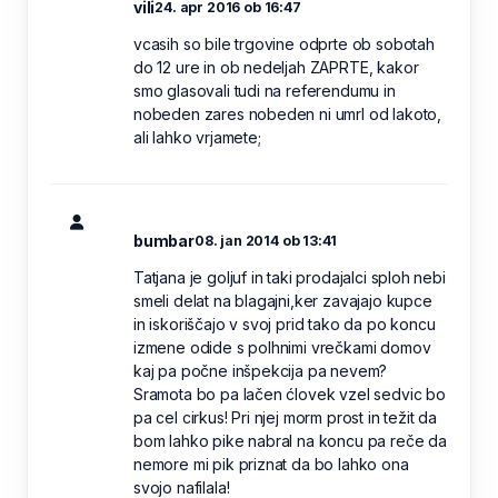
vili
24. apr 2016 ob 16:47
vcasih so bile trgovine odprte ob sobotah
do 12 ure in ob nedeljah ZAPRTE, kakor
smo glasovali tudi na referendumu in
nobeden zares nobeden ni umrl od lakoto,
ali lahko vrjamete;
bumbar
08. jan 2014 ob 13:41
Tatjana je goljuf in taki prodajalci sploh nebi
smeli delat na blagajni,ker zavajajo kupce
in iskoriščajo v svoj prid tako da po koncu
izmene odide s polhnimi vrečkami domov
kaj pa počne inšpekcija pa nevem?
Sramota bo pa lačen ćlovek vzel sedvic bo
pa cel cirkus! Pri njej morm prost in težit da
bom lahko pike nabral na koncu pa reče da
nemore mi pik priznat da bo lahko ona
svojo nafilala!