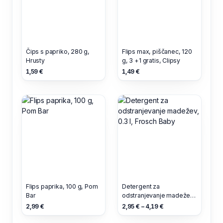
Čips s papriko, 280 g,
Flips max, piščanec, 120
Hrusty
g, 3 +1 gratis, Clipsy
1,59 €
1,49 €
Flips paprika, 100 g, Pom
Detergent za
Bar
odstranjevanje madežev,
0.3 l, Frosch Baby
2,99 €
2,95 € – 4,19 €