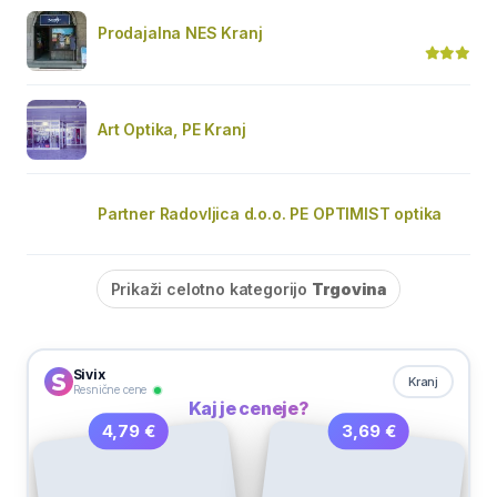
Prodajalna NES Kranj
Art Optika, PE Kranj
Partner Radovljica d.o.o. PE OPTIMIST optika
Prikaži celotno kategorijo
Trgovina
Sivix
Kranj
Resnične cene
Kaj je ceneje?
3,69 €
4,79 €