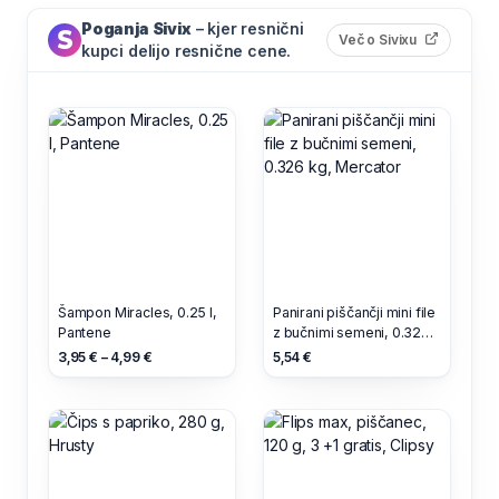
Poganja Sivix
– kjer resnični
(odpre s
Več o Sivixu
kupci delijo resnične cene.
Šampon Miracles, 0.25 l,
Panirani piščančji mini file
Pantene
z bučnimi semeni, 0.326
kg, Mercator
3,95 € – 4,99 €
5,54 €