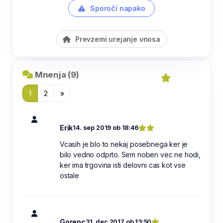
Sporoči napako
Prevzemi urejanje vnosa
Mnenja (9)
1
2
»
Erik
14. sep 2019 ob 18:46
Vcasih je blo to nekaj posebnega ker je
bilo vedno odprto. Sem noben vec ne hodi,
ker ima trgovina isti delovni cas kot vse
ostale
Gorenc
31. dec 2017 ob 13:50