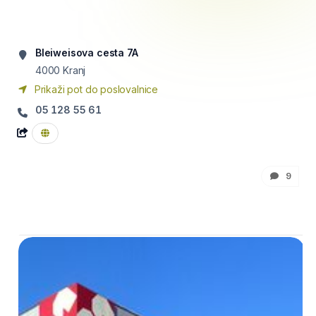
Bleiweisova cesta 7A
4000
Kranj
Prikaži pot do poslovalnice
05 128 55 61
9