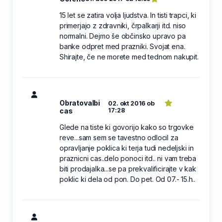
15 let se zatira volja ljudstva. In tisti trapci, ki
primerjajo z zdravniki, črpalkarji itd. niso
normalni. Dejmo še občinsko upravo pa
banke odpret med prazniki. Svojat ena.
Shirajte, če ne morete med tednom nakupit.
Obratovalbi
02. okt 2016 ob
cas
17:28
Glede na tiste ki govorijo kako so trgovke
reve...sam sem se tavestno odlocil za
opravljanje poklica ki terja tudi nedeljski in
praznicni cas..delo ponoci itd.. ni vam treba
biti prodajalka...se pa prekvalificirajte v kak
poklic ki dela od pon. Do pet. Od 07.- 15.h..