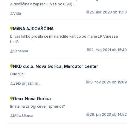
Ajdovščina v zapiranju (vse po 0,99). ...
25. apr 2023 ob 15:13
Vida
MANA AJDOVŠČINA
bi vas lahko prosila če mi naredite kartico od mane LP Vanessa
barič
12. avg 2021 ob 15:40
Vanessa
NKD d.o.o. Nova Gorica, Mercator center
Čudoviti
18. nov 2024 ob 19:09
Zelo prijazni in ...
Geox Nova Gorica
Imate na zalogi ćevelj spherica?
29. jun 2023 ob 14:52
Miha Ukmar