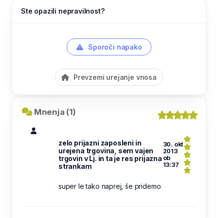
Ste opazili nepravilnost?
Sporoči napako
Prevzemi urejanje vnosa
Mnenja (1)
zelo prijazni zaposleni in
30. okt
urejena trgovina, sem vajen
2013
trgovin v Lj. in ta je res prijazna
ob
13:37
strankam
super le tako naprej, še pridemo