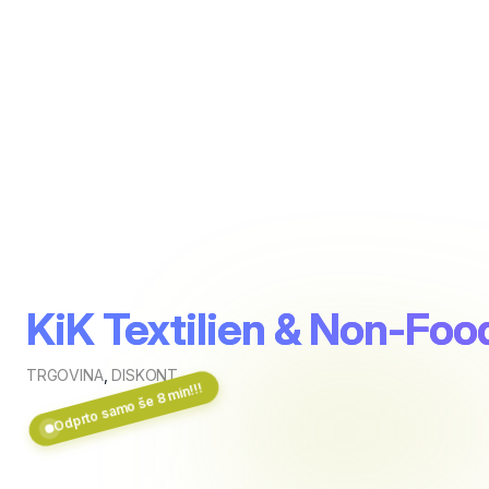
KiK Textilien & Non-Fo
TRGOVINA
,
DISKONT
Odprto samo še 8 min!!!