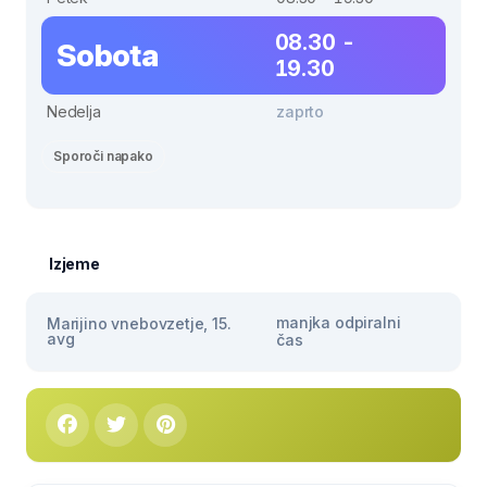
08.30 -
Sobota
19.30
Nedelja
zaprto
Sporoči napako
Izjeme
manjka odpiralni
Marijino vnebovzetje, 15.
avg
čas