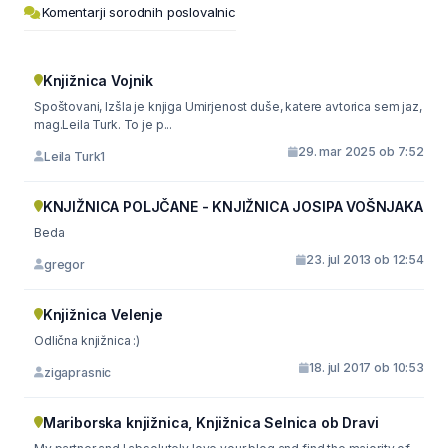
Komentarji sorodnih poslovalnic
Knjižnica Vojnik
Spoštovani, Izšla je knjiga Umirjenost duše, katere avtorica sem jaz,
mag.Leila Turk. To je p...
29. mar 2025 ob 7:52
Leila Turk1
KNJIŽNICA POLJČANE - KNJIŽNICA JOSIPA VOŠNJAKA
Beda
23. jul 2013 ob 12:54
gregor
Knjižnica Velenje
Odlična knjižnica :)
18. jul 2017 ob 10:53
zigaprasnic
Mariborska knjižnica, Knjižnica Selnica ob Dravi