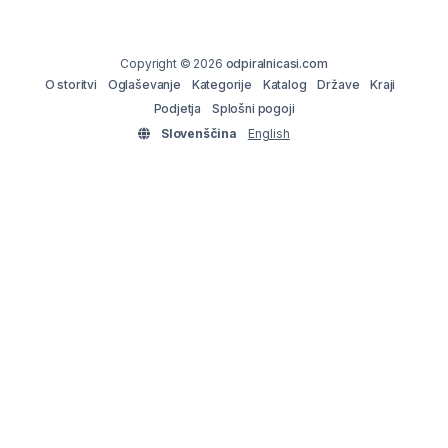
Copyright © 2026
odpiralnicasi.com
O storitvi
Oglaševanje
Kategorije
Katalog
Države
Kraji
Podjetja
Splošni pogoji
Slovenščina
English