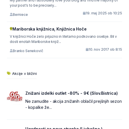
My partner and I absolutely love your blog and find the majority of
your post's to be precisely...
19. maj 2025 ob 10:25
Berniece
Mariborska knjižnica, Knjižnica Hoče
V knjižnici Hoče zelo prijazno in litetarno podkovano osebje. Bil v
dosti enotah Mariborske knjiž...
10. nov 2017 ob 8:15
Branko Senekovič
Akcije v bližini
Znižani izdelki outlet -80% - 9€ (Slov.Bistrica)
Ne zamudite - akcija znižanih oblačil prejšnjih sezon
- kopalke že...
Ugodnosti za nove stranke (Ljubečna )