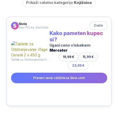
Prikaži celotno kategorijo
Knjižnica
Sivix
Zreče
Real Prices. Real Data
Kako pameten kupec
si?
Ugani ceno v lokalnem
Mercator
19,99 €
15,99 €
Tablete za Odstranjevanje Vlage Ceresit 2 x 450 g
23,99 €
Preveri cene v bližini na Sivix.com