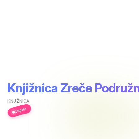
Knjižnica Zreče Podružn
KNJIŽNICA
Zaprto