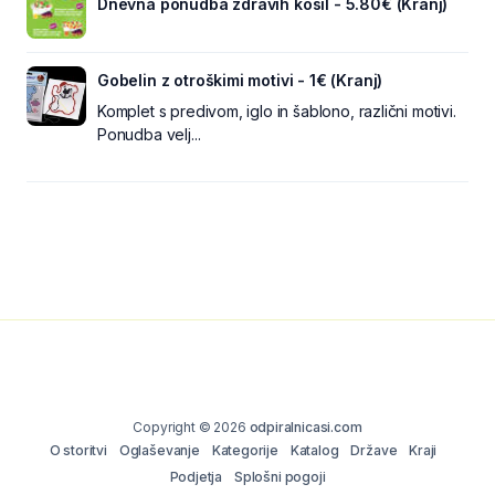
Dnevna ponudba zdravih kosil - 5.80€ (Kranj)
Gobelin z otroškimi motivi - 1€ (Kranj)
Komplet s predivom, iglo in šablono, različni motivi.
Ponudba velj...
Copyright © 2026
odpiralnicasi.com
O storitvi
Oglaševanje
Kategorije
Katalog
Države
Kraji
Podjetja
Splošni pogoji