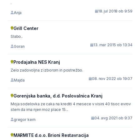
.
18. jul 2018 ob 9:59
Anja
Grill Center
Slabo..
13. mar 2015 ob 13:34
Goran
Prodajalna NES Kranj
Zelo zadovoljna z izborom in postrežbo.
08. nov 2022 ob 19:07
Majda
Gorenjska banka, d.d. Poslovalnica Kranj
Moja sodelovka ze caka na krediti 4 mesece v visini 40 tisoc evrov
stem da ima njen moz place 15...
04. avg 2021 ob 9:37
gregor kern
MARMITE d.o.o. Brioni Restavracija