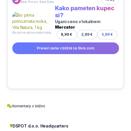
Real Prices. Real Data
Kako pameten kupec
si?
Ugani ceno v lokalnem
Mercator
Bio pirina polnozrnata moka, Vila Natura, 1 kg
8,99 €
2,89 €
5,89 €
Preveri cene v bližini na Sivix.com
Komentarji v bližini
DSPOT d.o.o. Headquarters