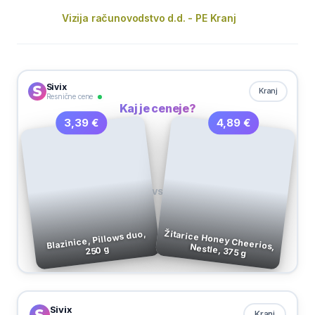
Vizija računovodstvo d.d. - PE Kranj
Sivix
Kranj
Resnične cene
Kaj je ceneje?
4,89 €
3,39 €
VS
Blazinice, Pillows duo,
Žitarice Honey Cheerios, Nestle, 375 g
250 g
Sivix
Kranj