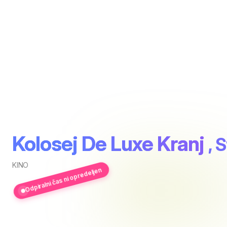
Kolosej De Luxe Kranj
, 
KINO
Odpiralni čas ni opredeljen