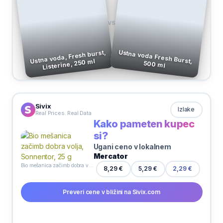
VS
Ustna voda, Fresh burst,
Ustna voda Fresh Burst,
Listerine, 250 ml
500 ml
Sivix
Izlake
Real Prices. Real Data
Kako pameten kupec
si?
Ugani ceno v lokalnem
Mercator
Bio mešanica začimb dobra volja, Sonnentor, 25 g
8,29 €
5,29 €
2,29 €
Preveri cene v bližini na Sivix.com