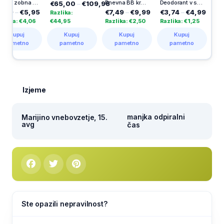
Mehka zobna ščetka Extra, Meridol
Dnevna BB krema Classic Hyaluronic Aloe All-in-1 Light, 50 ml
Deodorant v stiku za moške Rockstar, 50 ml
€65,00
–
€109,95
–
€5,95
€7,49
–
€9,99
€3,74
–
€4,99
€9,83
–
Razlika:
: €4,06
€44,95
Razlika: €2,50
Razlika: €1,25
Razlika:
puj
Kupuj
Kupuj
Kupuj
Kup
etno
pametno
pametno
pametno
pame
Izjeme
manjka odpiralni
Marijino vnebovzetje, 15.
avg
čas
Ste opazili nepravilnost?