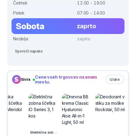
Četrtek
12.00 - 19.00
Petek
07.00 - 14.00
Sobota
zaprto
Nedelja
zaprto
Sporoči napako
Cene vseh trgovcev na enem
Sivix
Izlake
mestu.
Električna zobna ščetka iO Series 3, 1 kos