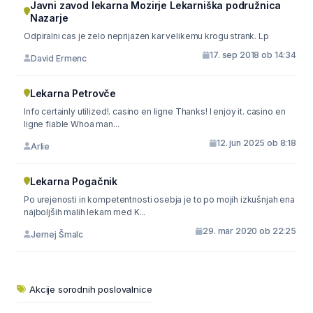
Javni zavod lekarna Mozirje Lekarniška podružnica
Nazarje
Odpiralni cas je zelo neprijazen kar velikemu krogu strank. Lp
17. sep 2018 ob 14:34
David Ermenc
Lekarna Petrovče
Info certainly utilized!. casino en ligne Thanks! I enjoy it. casino en
ligne fiable Whoa man...
12. jun 2025 ob 8:18
Arlie
Lekarna Pogačnik
Po urejenosti in kompetentnosti osebja je to po mojih izkušnjah ena
najboljših malih lekarn med K...
29. mar 2020 ob 22:25
Jernej Šmalc
Akcije sorodnih poslovalnice