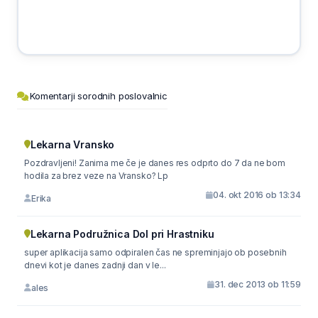
Komentarji sorodnih poslovalnic
Lekarna Vransko
Pozdravljeni! Zanima me če je danes res odprto do 7 da ne bom
hodila za brez veze na Vransko? Lp
04. okt 2016 ob 13:34
Erika
Lekarna Podružnica Dol pri Hrastniku
super aplikacija samo odpiralen čas ne spreminjajo ob posebnih
dnevi kot je danes zadnji dan v le...
31. dec 2013 ob 11:59
ales