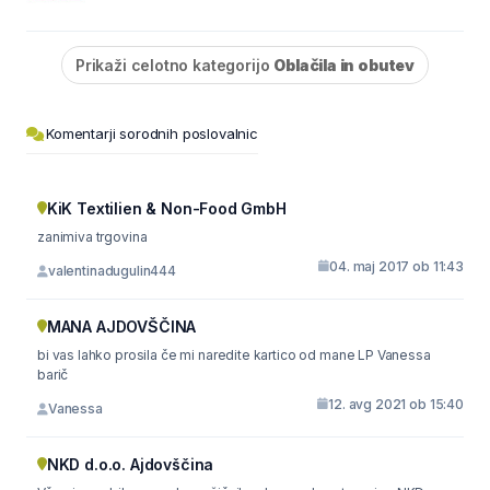
Prikaži celotno kategorijo
Oblačila in obutev
Komentarji sorodnih poslovalnic
KiK Textilien & Non-Food GmbH
zanimiva trgovina
04. maj 2017 ob 11:43
valentinadugulin444
MANA AJDOVŠČINA
bi vas lahko prosila če mi naredite kartico od mane LP Vanessa
barič
12. avg 2021 ob 15:40
Vanessa
NKD d.o.o. Ajdovščina