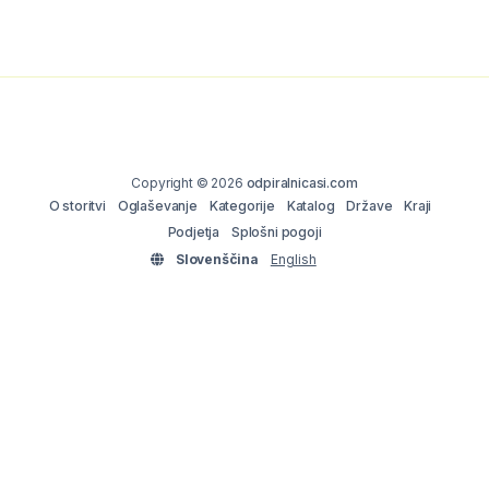
Copyright © 2026
odpiralnicasi.com
O storitvi
Oglaševanje
Kategorije
Katalog
Države
Kraji
Podjetja
Splošni pogoji
Slovenščina
English