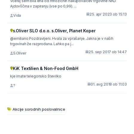
Včeraj sem bila ena od množičnih nakupovalcev trgovine NKD
Ajdovščina v zapiranju (vse po 0,99). ...
25. apr 2023 ob 15:13
Vida
s.Oliver SLO d.o.o. s.Oliver, Planet Koper
@emiliano Pozdravljeni. Hvala za vprašanje. Jakna je v naših
trgovinah že razprodana. Lahko pa j...
25. sep 2017 ob 14:47
S.Oliver
KiK Textilien & Non-Food GmbH
kje imate telegonsko številko
01. avg 2018 ob 11:03
?
Akcije sorodnih poslovalnice