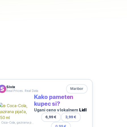
Sivix
Maribor
Real Prices. Real Data
Kako pameten
kupec si?
Ugani ceno v lokalnem
Lidl
6,99 €
3,99 €
❄️ Coca-Cola, gazirana pijača, 250 ml
0,99 €