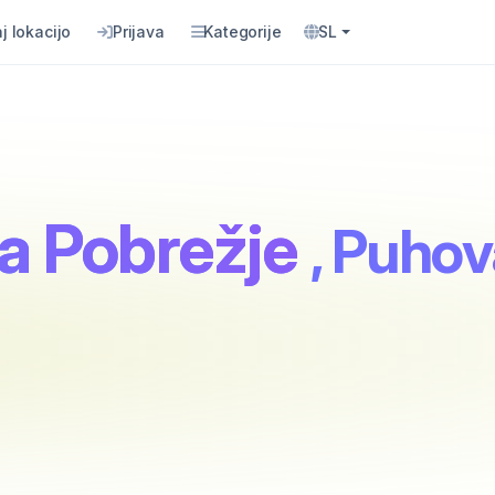
j lokacijo
Prijava
Kategorije
SL
ca Pobrežje
, Puhov