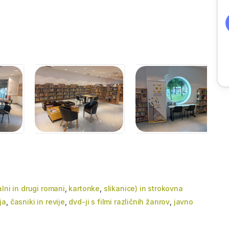
alni in drugi romani
,
kartonke
,
slikanice) in strokovna
ja
,
časniki in revije
,
dvd-ji s filmi različnih žanrov
,
javno