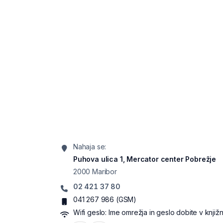
Nahaja se:
Puhova ulica 1, Mercator center Pobrežje
2000
Maribor
02 421 37 80
041 267 986
(GSM)
Wifi geslo:
Ime omrežja in geslo dobite v knjižni