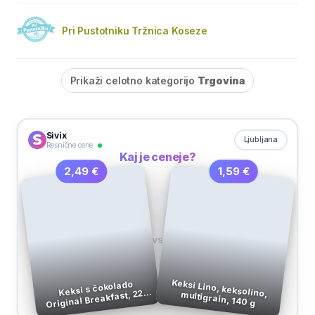
Pri Pustotniku Tržnica Koseze
Prikaži celotno kategorijo
Trgovina
Sivix
Ljubljana
Resnične cene
Kaj je ceneje?
1,59 €
2,49 €
VS
Keksi s čokolado
Original Breakfast, 225
Keksi Lino, keksolino, multigrain, 140 g
g, Belvita