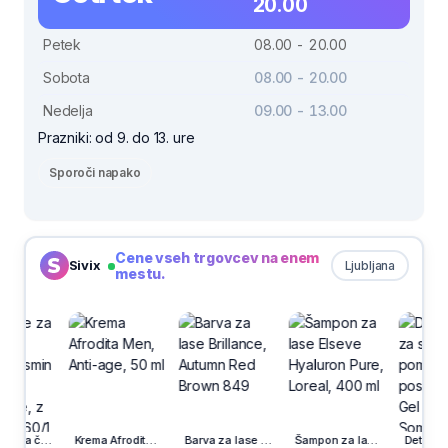
20.00
Petek
08.00 - 20.00
Sobota
08.00 - 20.00
Nedelja
09.00 - 13.00
Prazniki: od 9. do 13. ure
Sporoči napako
Cene vseh trgovcev na enem
Sivix
Ljubljana
mestu.
Blazinice za čiščenje obraza Jasmin Vajpi, bombažne, z arganom, 60/1
Krema Afrodita Men, Anti-age, 50 ml
Barva za lase Brillance, Autumn Red Brown 849
Šampon za lase Elseve Hyaluron Pure, Loreal, 400 ml
Detergent z