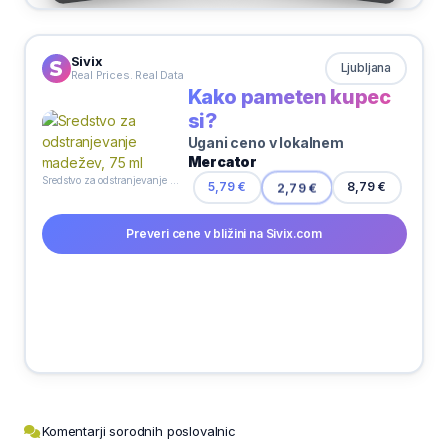
Sivix
Ljubljana
Real Prices. Real Data
Kako pameten kupec
si?
Ugani ceno v lokalnem
Mercator
Sredstvo za odstranjevanje madežev, 75 ml
5,79 €
2,79 €
8,79 €
Preveri cene v bližini na Sivix.com
Komentarji sorodnih poslovalnic