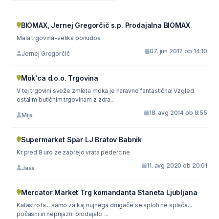
BIOMAX, Jernej Gregorčič s.p. Prodajalna BIOMAX
Mala trgovina-velika ponudba
07. jun 2017 ob 14:10
Jernej Gregorčič
Mok'ca d.o.o. Trgovina
V tej trgovini sveže zmleta moka je naravno fantastična! Vzgled
ostalim butičnim trgovinam z zdra...
18. avg 2014 ob 8:55
Mija
Supermarket Spar LJ Bratov Babnik
Kr pred 8 uro ze zaprejo vrata pedercine
11. avg 2020 ob 20:01
Jaaa
Mercator Market Trg komandanta Staneta Ljubljana
Katastrofa... samo za kaj nujnega drugače se sploh ne splača...
počasni in neprijazni prodajalci ...