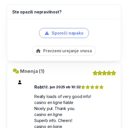
Ste opazili nepravilnost?
Sporoči napako
Prevzemi urejanje vnosa
Mnenja (1)
Robt
12. jun 2025 ob 10:32
Really loads of very good info!
casino en ligne fiable
Nicely put. Thank you.
casino en ligne
Superb info. Cheers!
casino en ligne