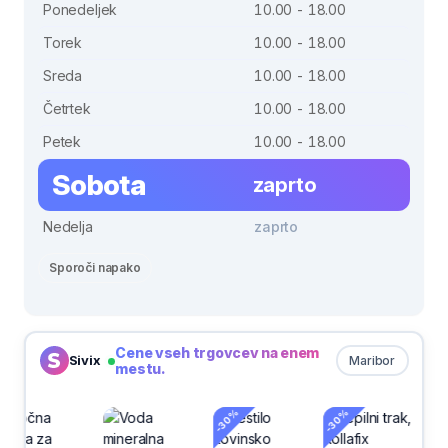
Ponedeljek
10.00 - 18.00
Torek
10.00 - 18.00
Sreda
10.00 - 18.00
Četrtek
10.00 - 18.00
Petek
10.00 - 18.00
Sobota
zaprto
Nedelja
zaprto
Sporoči napako
Cene vseh trgovcev na enem
Sivix
Maribor
mestu.
-30%
-30%
-30%