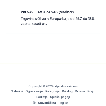
PRENAVLJAMO ZA VAS (Maribor)
Trgovina s.Oliver v Europarku je od 25.7. do 18.8.
zaprta zaradi pr...
Copyright © 2026
odpiralnicasi.com
O storitvi
Oglaševanje
Kategorije
Katalog
Države
Kraji
Podjetja
Splošni pogoji
Slovenščina
English