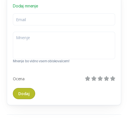
Dodaj mnenje
Mnenje bo vidno vsem obiskovalcem!
Ocena