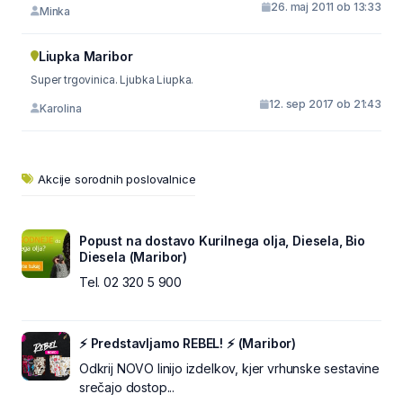
26. maj 2011 ob 13:33
Minka
Liupka Maribor
Super trgovinica. Ljubka Liupka.
12. sep 2017 ob 21:43
Karolina
Akcije sorodnih poslovalnice
Popust na dostavo Kurilnega olja, Diesela, Bio
Diesela (Maribor)
Tel. 02 320 5 900
⚡ Predstavljamo REBEL! ⚡ (Maribor)
Odkrij NOVO linijo izdelkov, kjer vrhunske sestavine
srečajo dostop...