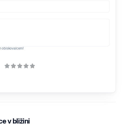
m obiskovalcem!
e v bližini