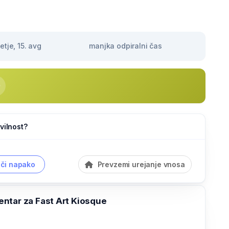
tje, 15. avg
manjka odpiralni čas
vilnost?
či napako
Prevzemi urejanje vnosa
ntar za Fast Art Kiosque