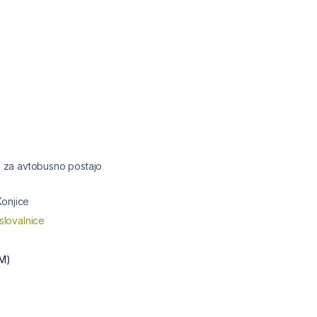
ja za avtobusno postajo
onjice
slovalnice
M)