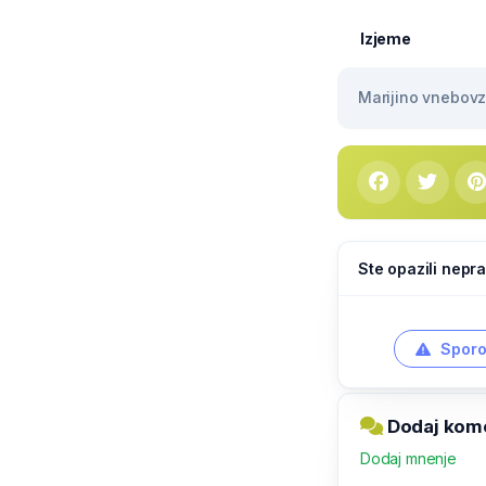
Izjeme
Marijino vnebovze
Ste opazili nepra
Sporo
Dodaj kome
Dodaj mnenje