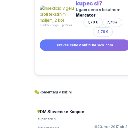
kupec si?
Ugani ceno v lokalnem
Mercator
1,79 €
7,79 €
Insekticid v gelu proti tekstilnim moljem, 2 kos
4,79 €
Preveri cene v bližini na Sivix.com
Komentarji v bližini
DM Slovenske Konjice
super ste :)
23. mar 2017 ob 2