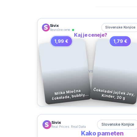
Sivix
Slovenske Konjice
Resnične cene
Kaj je ceneje?
1,99 €
1,79 €
VS
Milka Mlečna
čokolada, bubbly
Čokoladni jajček Joy, Kinder, 20 g
bela, 95 g
Sivix
Slovenske Konjice
Real Prices. Real Data
Kako pameten