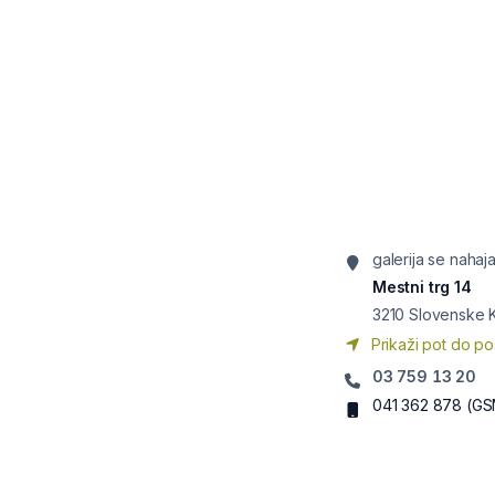
galerija se naha
Mestni trg 14
3210
Slovenske K
Prikaži pot do po
03 759 13 20
041 362 878
(GS