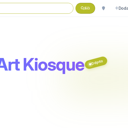
Doda
Išči
rt Kiosque
Odprto