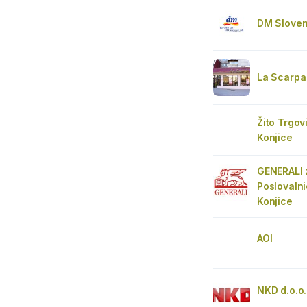
DM Sloven
La Scarpa
Žito Trgo
Konjice
GENERALI 
Poslovaln
Konjice
AOI
NKD d.o.o.