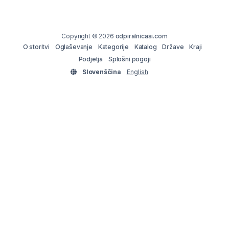
Copyright © 2026
odpiralnicasi.com
O storitvi
Oglaševanje
Kategorije
Katalog
Države
Kraji
Podjetja
Splošni pogoji
Slovenščina
English