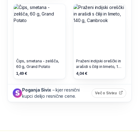
Čips, smetana - zelišča,
Praženi indijski oreščki in
60 g, Grand Potato
arašidi s čiliji in limeto, 140
g, Cambrook
1,49 €
4,04 €
Poganja Sivix
– kjer resnični
(odpre s
Več o Sivixu
kupci delijo resnične cene.