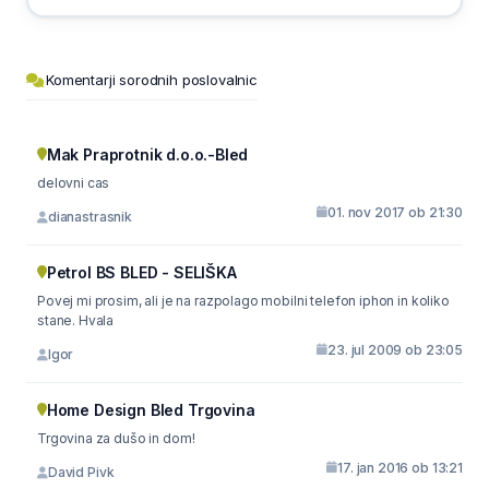
Komentarji sorodnih poslovalnic
Mak Praprotnik d.o.o.-Bled
delovni cas
01. nov 2017 ob 21:30
dianastrasnik
Petrol BS BLED - SELIŠKA
Povej mi prosim, ali je na razpolago mobilni telefon iphon in koliko
stane. Hvala
23. jul 2009 ob 23:05
Igor
Home Design Bled Trgovina
Trgovina za dušo in dom!
17. jan 2016 ob 13:21
David Pivk