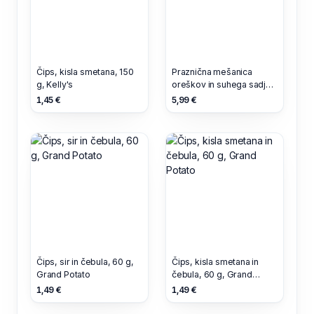
Čips, kisla smetana, 150
Praznična mešanica
g, Kelly's
oreškov in suhega sadja,
v čokoladi, 200 g,
1,45 €
5,99 €
Odlično
Čips, sir in čebula, 60 g,
Čips, kisla smetana in
Grand Potato
čebula, 60 g, Grand
Potato
1,49 €
1,49 €