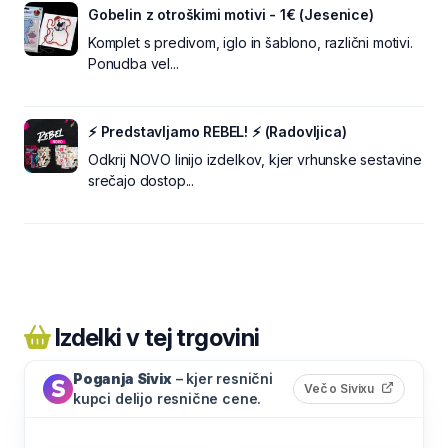
Gobelin z otroškimi motivi - 1€ (Jesenice)
Komplet s predivom, iglo in šablono, različni motivi.
Ponudba vel...
⚡ Predstavljamo REBEL! ⚡ (Radovljica)
Odkrij NOVO linijo izdelkov, kjer vrhunske sestavine
srečajo dostop...
Izdelki v tej trgovini
Poganja Sivix
– kjer resnični
(odpre s
Več o Sivixu
kupci delijo resnične cene.