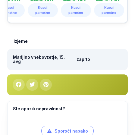
Kupuj
Kupuj
Kupuj
Kupuj
pametno
pametno
pametno
pametno
Izjeme
Marijino vnebovzetje, 15.
zaprto
avg
Ste opazili nepravilnost?
Sporoči napako