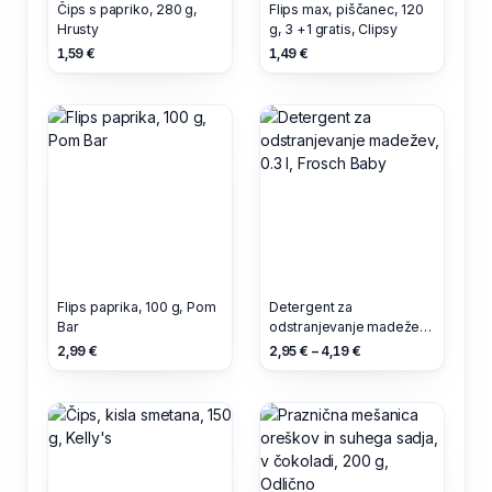
Čips s papriko, 280 g,
Flips max, piščanec, 120
Hrusty
g, 3 +1 gratis, Clipsy
1,59 €
1,49 €
Flips paprika, 100 g, Pom
Detergent za
Bar
odstranjevanje madežev,
0.3 l, Frosch Baby
2,99 €
2,95 € – 4,19 €