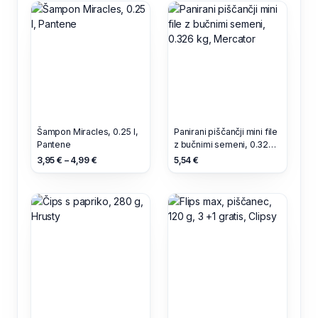
Šampon Miracles, 0.25 l,
Panirani piščančji mini file
Pantene
z bučnimi semeni, 0.326
kg, Mercator
3,95 € – 4,99 €
5,54 €