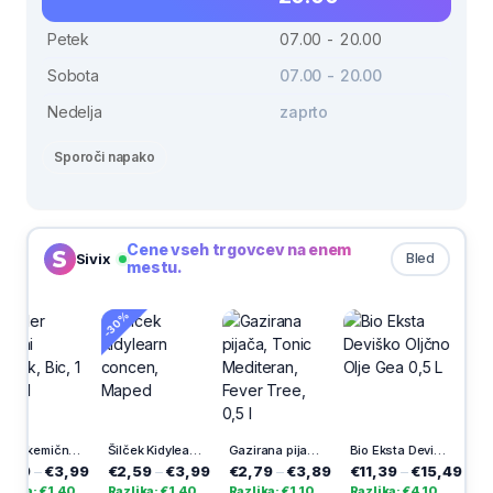
Petek
07.00 - 20.00
Sobota
07.00 - 20.00
Nedelja
zaprto
Sporoči napako
Cene vseh trgovcev na enem
Sivix
Bled
mestu.
-30%
Moder kemični svinčnik, Bic, 1 mm, 3/1
Šilček Kidylearn concen, Maped
Gazirana pijača, Tonic Mediteran, Fever Tree, 0,5 l
Bio Eksta Deviško Oljčno Olje Gea 0,5 L
Avto osvežilec Air Splah, vanil
,99
€2,59
–
€3,99
€2,79
–
€3,89
€11,39
–
€15,49
€3,69
–
€4,
40
Razlika: €1,40
Razlika: €1,10
Razlika: €4,10
Razlika: €1,3