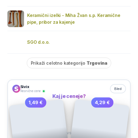
Keramični izelki - Miha Žvan s.p. Keramične
pipe, pribor za kajenje
SGO d.o.o.
Prikaži celotno kategorijo
Trgovina
Sivix
Bled
Resnične cene
Kaj je ceneje?
4,29 €
1,49 €
VS