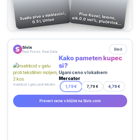
Svetlo pivo v steklenici,
Pivo Kozel, temno, alk.0.0 vol%, pločevinka,
0.5 l, Union
4 x 0.5 l
Sivix
Bled
Real Prices. Real Data
Kako pameten kupec
si?
Ugani ceno v lokalnem
Mercator
Insekticid v gelu proti tekstilnim moljem, 2 kos
4,79 €
1,79 €
7,79 €
Preveri cene v bližini na Sivix.com