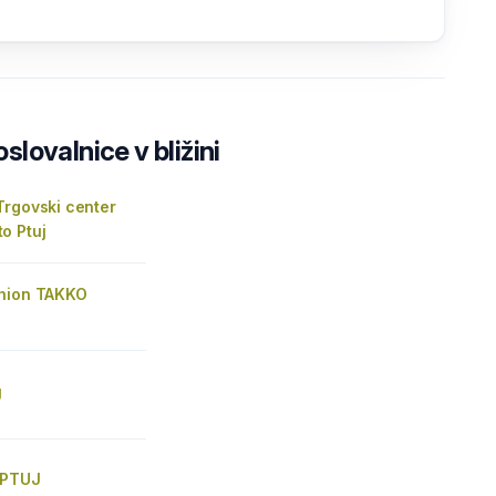
lovalnice v bližini
Trgovski center
o Ptuj
hion TAKKO
J
 PTUJ