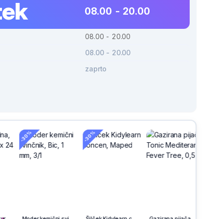
tek
08.00 - 20.00
08.00 - 20.00
08.00 - 20.00
zaprto
-30%
h
na
Moder kemični svinčnik, Bic, 1 mm, 3/1
Šilček Kidylearn concen, Maped
Gazirana pijača, Tonic Mediteran, Fever Tree, 0,5 l