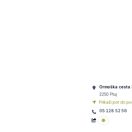
Ormoška cesta
2250
Ptuj
Prikaži pot do po
05 128 52 56