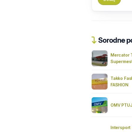
Sorodne pos
Mercator 
Supermest
Takko Fas
FASHION
OMV PTU
Intersport