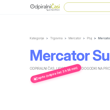
Kategorije
Trgovina
Mercator
Ptuj
Mercato
Mercator Su
Zaprto (odpira čez 3 h 56 min)
ODPIRALNI ČAS
,
UGODNOSTI IN DOGODKI NA P