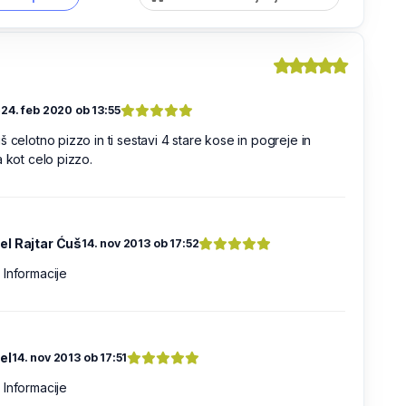
o
24. feb 2020 ob 13:55
š celotno pizzo in ti sestavi 4 stare kose in pogreje in
a kot celo pizzo.
l Rajtar Ćuš
14. nov 2013 ob 17:52
Informacije
el
14. nov 2013 ob 17:51
Informacije