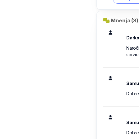
Mnenja (3)
Dark
Naroči
servir
Samue
Dobre 
Samu
Dobre 