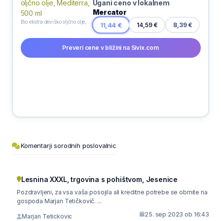
Ugani ceno v lokalnem
Mercator
Bio ekstra deviško oljčno olje, Mediterra, 500 ml
11,44 €
14,59 €
8,39 €
Preveri cene v bližini na Sivix.com
Komentarji sorodnih poslovalnic
Lesnina XXXL, trgovina s pohištvom, Jesenice
Pozdravljeni, za vsa vaša posojila ali kreditne potrebe se obrnite na
gospoda Marjan Tetičkovič. ...
25. sep 2023 ob 16:43
Marjan Tetickovic