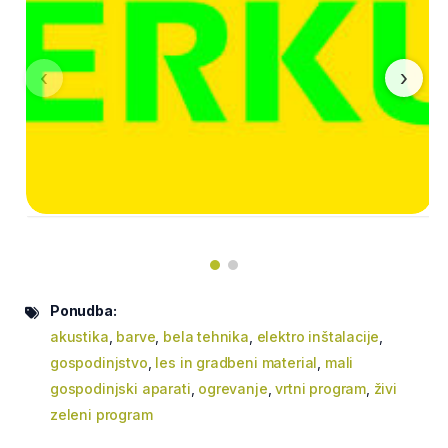
‹
›
Ponudba:
akustika
,
barve
,
bela tehnika
,
elektro inštalacije
,
gospodinjstvo
,
les in gradbeni material
,
mali
gospodinjski aparati
,
ogrevanje
,
vrtni program
,
živi
zeleni program