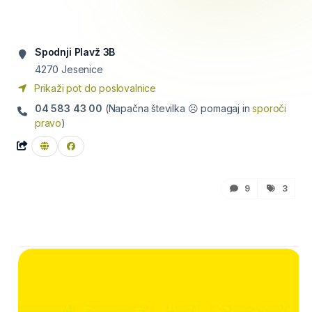
Spodnji Plavž 3B
4270
Jesenice
Prikaži pot do poslovalnice
04 583 43 00
(Napačna številka ☹ pomagaj in
sporoči
pravo
)
9
3