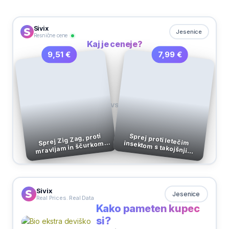
Sivix
Jesenice
Resnične cene
Kaj je ceneje?
7,99 €
9,51 €
VS
Sprej Zig Zag, proti
mravljam in ščurkom,
Sprej proti letečim insektom s takojšnjim delovanjem, 400 ml
600 ml
Sivix
Jesenice
Real Prices. Real Data
Kako pameten kupec
si?