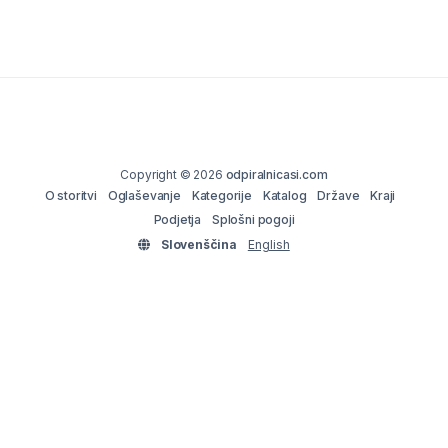
Copyright © 2026
odpiralnicasi.com
O storitvi
Oglaševanje
Kategorije
Katalog
Države
Kraji
Podjetja
Splošni pogoji
Slovenščina
English