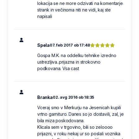
lokacija se ne more odzivati na komentarje
strank in večinoma niti ne vidi, kaj ste
napisali
Spela
07. feb 2017 ob 17:48
Gospa M.K. na oddelku tehnike izredno
ustrezljiva..prijazna in strokovno
podkovana. Vsa cast
Branka
02. avg 2016 ob 18:35
Vceraj smo v Merkurju na Jesenicah kupili
vrtno garnituro. Danes so jo dostavili, zal, je
bila miza poskodovana.
Klicala sem v trgovino, bili so zeloooo
prijazni, v roku nekaj ur so poslali voznika