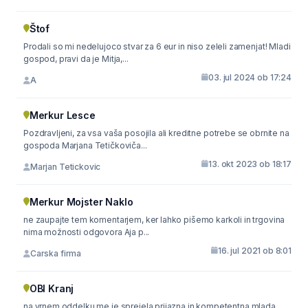
Štof
Prodali so mi nedelujoco stvar za 6 eur in niso zeleli zamenjat! Mladi
gospod, pravi da je Mitja,...
03. jul 2024 ob 17:24
A
Merkur Lesce
Pozdravljeni, za vsa vaša posojila ali kreditne potrebe se obrnite na
gospoda Marjana Tetičkoviča...
13. okt 2023 ob 18:17
Marjan Tetickovic
Merkur Mojster Naklo
ne zaupajte tem komentarjem, ker lahko pišemo karkoli in trgovina
nima možnosti odgovora Aja p...
16. jul 2021 ob 8:01
Carska firma
OBI Kranj
na vrnem oddelku me je sprejela prijazna in kompetentna mlada