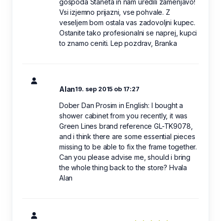
gospoda Staneta in nam uredili zamenjavo!
Vsi izjemno prijazni, vse pohvale. Z
veseljem bom ostala vas zadovoljni kupec.
Ostanite tako profesionalni se naprej, kupci
to znamo ceniti. Lep pozdrav, Branka
Alan
19. sep 2015 ob 17:27
Dober Dan Prosim in English: I bought a
shower cabinet from you recently, it was
Green Lines brand reference GL-TK9078,
and i think there are some essential pieces
missing to be able to fix the frame together.
Can you please advise me, should i bring
the whole thing back to the store? Hvala
Alan