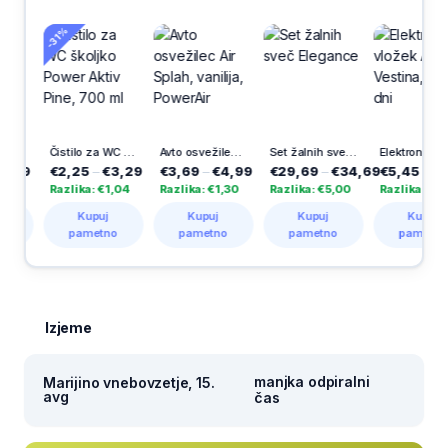
-31%
Čistilo za WC školjko Power Aktiv Pine, 700 ml
Avto osvežilec Air Splah, vanilija, PowerAir
Set žalnih sveč Elegance
Elektronski vložek Apolon, Vestina, 365 dni
€2,25
–
€3,29
€3,69
–
€4,99
€29,69
–
€34,69
€5,45
–
€9,98
Razlika: €1,04
Razlika: €1,30
Razlika: €5,00
Razlika: €4,53
Kupuj
Kupuj
Kupuj
Kupuj
pametno
pametno
pametno
pametno
Izjeme
manjka odpiralni
Marijino vnebovzetje, 15.
avg
čas