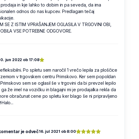
 prodaja in kje lahko to dobim in pa seveda, da ima
sionalen odnos do nas kupcev. Predlagam tečaj
kacije.
M SE Z ISTIM VPRAŠANJEM OGLASILA V TRGOVINI OBI,
DOBILA VSE POTREBNE ODGOVORE.
0. jun 2022 ob 17:08
efleksibilni. Po spletu sem naročil 1 vrečo lepila za ploščice
vzemom v trgovskem centru Primskovo. Ker sem popoldan
 Primskovo sem se oglasil še v trgovini da bi prevzel lepilo
 ga že imel na vozičku in blagajni mi je prodajalka rekla da
ore obračunat cene po spletu ker blago še ni pripravljeno
..😳Halo...
komentar je odveč
16. jul 2021 ob 8:00