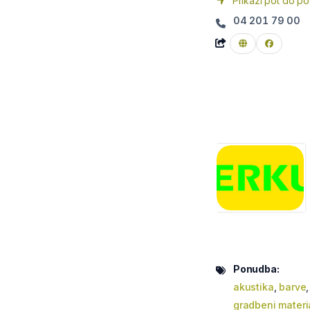
Prikaži pot do po
04 201 79 00
Ponudba:
akustika
,
barve
gradbeni materi