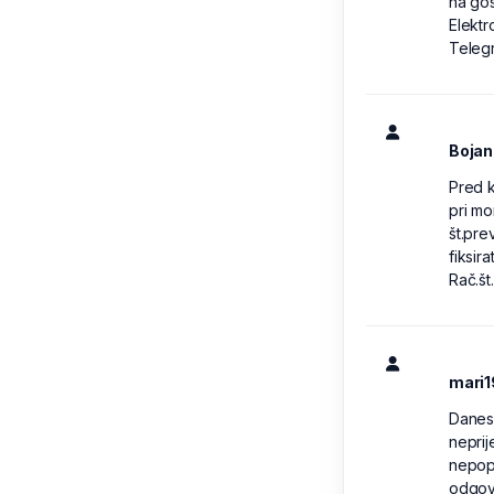
na go
Elektr
Teleg
Bojan
Pred k
pri mo
št.pre
fiksira
Rač.št
mari
Danes
neprij
nepopo
odgova