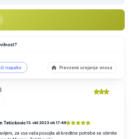
vilnost?
či napako
Prevzemi urejanje vnosa
)
»
n Tetickovic
13. okt 2023 ob 17:49
vljeni, za vsa vaša posojila ali kreditne potrebe se obrnite