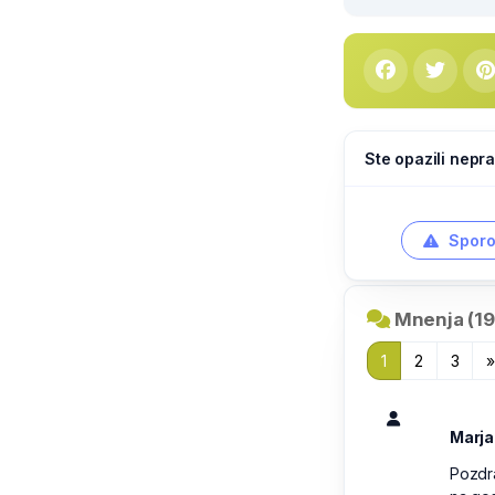
Ste opazili nepra
Sporo
Mnenja (19
1
2
3
Marja
Pozdra