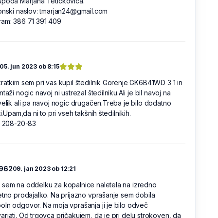
spoda Marjana Tetičkoviča.
onski naslov: tmarjan24@gmail.com
ram: 386 71 391 409
05. jun 2023 ob 8:15
ratkim sem pri vas kupil štedilnik Gorenje GK6B41WD 3 1 in
ntaži nogic navoj ni ustrezal štedilniku.Ali je bil navoj na
velik ali pa navoj nogic drugačen.Treba je bilo dodatno
ti.Upam,da ni to pri vseh takšnih štedilnikih.
. 208-20-83
1962
09. jan 2023 ob 12:21
 sem na oddelku za kopalnice naletela na izredno
etno prodajalko. Na prijazno vprašanje sem dobila
ln odgovor. Na moja vprašanja ji je bilo odveč
rjati. Od trgovca pričakujem, da je pri delu strokoven, da