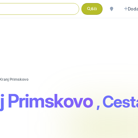
Doda
Išči
Kranj Primskovo
j Primskovo
, Ces