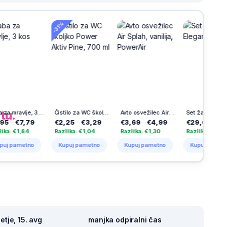
-31%
h
na
tu.
Vaba za mravlje, 3 kos
Čistilo za WC školjko Power Aktiv Pine, 700 ml
Avto osvežilec Air Splah, vanilija, PowerAir
Set žalnih sveč Elegance
,79
€2,25
–
€3,29
€3,69
–
€4,99
€29,69
–
€34,69
4
Razlika: €1,04
Razlika: €1,30
Razlika: €5,00
tno
Kupuj pametno
Kupuj pametno
Kupuj pametno
tje, 15. avg
manjka odpiralni čas