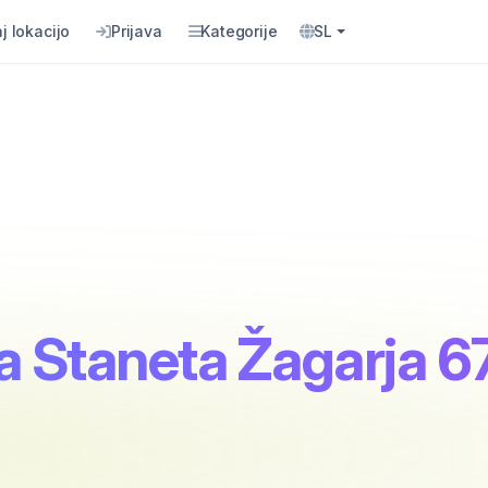
j lokacijo
Prijava
Kategorije
SL
ta Staneta Žagarja 6