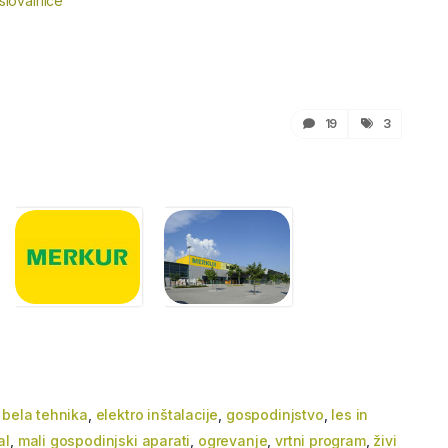
slovalnice
19
3
,
bela tehnika
,
elektro inštalacije
,
gospodinjstvo
,
les in
al
,
mali gospodinjski aparati
,
ogrevanje
,
vrtni program
,
živi