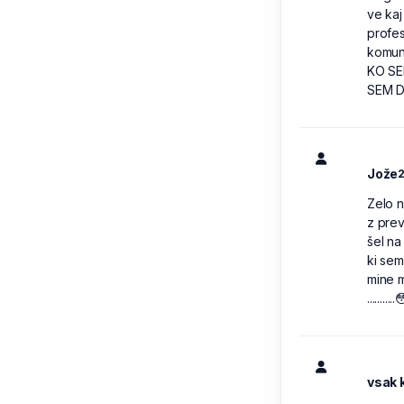
ve kaj
profe
komuni
KO SE
SEM 
Jože
2
Zelo n
z pre
šel na
ki sem
mine m
.........
vsak 