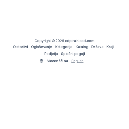
Copyright © 2026
odpiralnicasi.com
O storitvi
Oglaševanje
Kategorije
Katalog
Države
Kraji
Podjetja
Splošni pogoji
Slovenščina
English