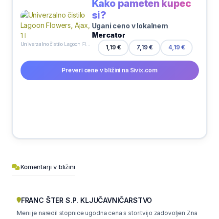
Kako pameten kupec
si?
Ugani ceno v lokalnem
Mercator
Univerzalno čistilo Lagoon Flowers, Ajax, 1 l
1,19 €
7,19 €
4,19 €
Preveri cene v bližini na Sivix.com
Komentarji v bližini
FRANC ŠTER S.P. KLJUČAVNIČARSTVO
Meni je naredil stopnice ugodna cena s storitvijo zadovoljen Zna