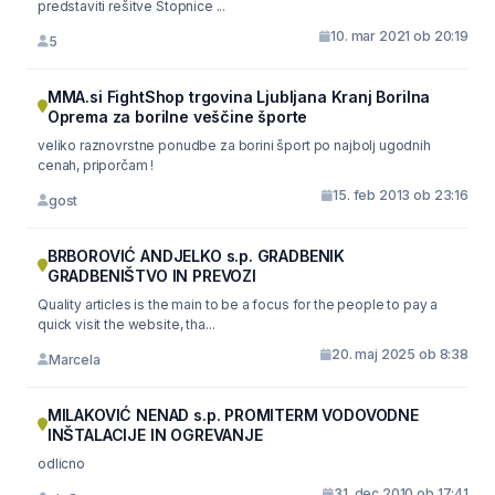
predstaviti rešitve Stopnice ...
10. mar 2021 ob 20:19
5
MMA.si FightShop trgovina Ljubljana Kranj Borilna
Oprema za borilne veščine športe
veliko raznovrstne ponudbe za borini šport po najbolj ugodnih
cenah, priporčam !
15. feb 2013 ob 23:16
gost
BRBOROVIĆ ANDJELKO s.p. GRADBENIK
GRADBENIŠTVO IN PREVOZI
Quality articles is the main to be a focus for the people to pay a
quick visit the website, tha...
20. maj 2025 ob 8:38
Marcela
MILAKOVIĆ NENAD s.p. PROMITERM VODOVODNE
INŠTALACIJE IN OGREVANJE
odlicno
31. dec 2010 ob 17:41