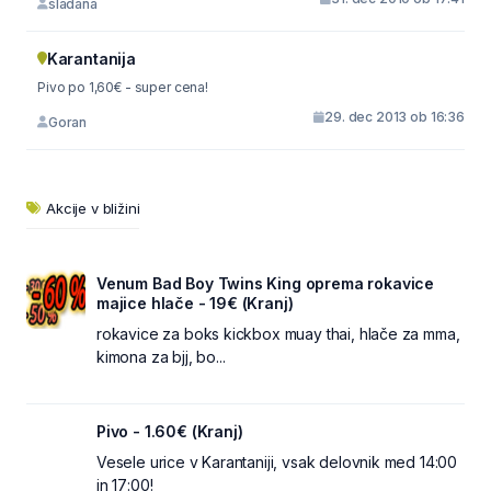
slađana
Karantanija
Pivo po 1,60€ - super cena!
29. dec 2013 ob 16:36
Goran
Akcije v bližini
Venum Bad Boy Twins King oprema rokavice
majice hlače - 19€ (Kranj)
rokavice za boks kickbox muay thai, hlače za mma,
kimona za bjj, bo...
Pivo - 1.60€ (Kranj)
Vesele urice v Karantaniji, vsak delovnik med 14:00
in 17:00!