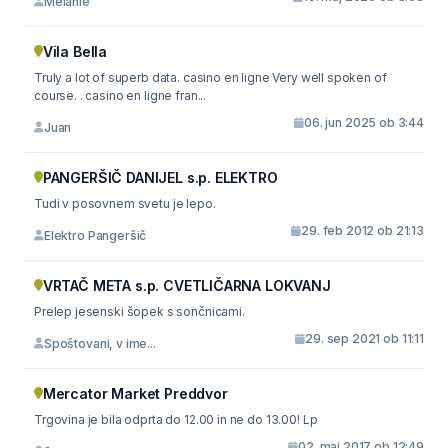
Melanie
Vila Bella
Truly a lot of superb data. casino en ligne Very well spoken of
course. . casino en ligne fran...
06. jun 2025 ob 3:44
Juan
PANGERŠIČ DANIJEL s.p. ELEKTRO
Tudi v posovnem svetu je lepo.
29. feb 2012 ob 21:13
Elektro Pangeršič
VRTAČ META s.p. CVETLIČARNA LOKVANJ
Prelep jesenski šopek s sončnicami.
29. sep 2021 ob 11:11
Spoštovani, v ime...
Mercator Market Preddvor
Trgovina je bila odprta do 12.00 in ne do 13.00! Lp
02. maj 2017 ob 12:49