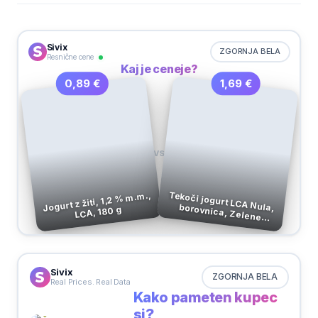
Sivix
ZGORNJA BELA
Resnične cene
Kaj je ceneje?
1,69 €
0,89 €
VS
Jogurt z žiti, 1,2 % m.m.,
Tekoči jogurt LCA Nula, borovnica, Zelene
LCA, 180 g
Doline, 500 g
Sivix
ZGORNJA BELA
Real Prices. Real Data
Kako pameten kupec
si?