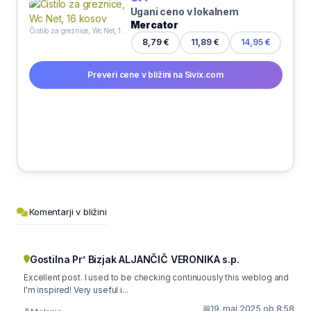
Ugani ceno v lokalnem
Mercator
Čistilo za greznice, Wc Net, 16 kosov
8,79 €
11,89 €
14,95 €
Preveri cene v bližini na Sivix.com
Komentarji v bližini
Gostilna Pr’ Bizjak ALJANČIČ VERONIKA s.p.
Excellent post. I used to be checking continuously this weblog and
I'm inspired! Very useful i...
19. maj 2025 ob 8:58