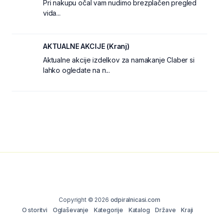
Pri nakupu očal vam nudimo brezplačen pregled
vida...
AKTUALNE AKCIJE (Kranj)
Aktualne akcije izdelkov za namakanje Claber si
lahko ogledate na n...
Copyright © 2026
odpiralnicasi.com
O storitvi
Oglaševanje
Kategorije
Katalog
Države
Kraji