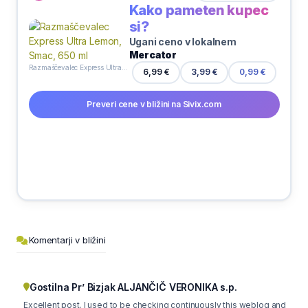
Kako pameten kupec
si?
Ugani ceno v lokalnem
Mercator
Razmaščevalec Express Ultra Lemon, Smac, 650 ml
6,99 €
3,99 €
0,99 €
Preveri cene v bližini na Sivix.com
Komentarji v bližini
Gostilna Pr’ Bizjak ALJANČIČ VERONIKA s.p.
Excellent post. I used to be checking continuously this weblog and