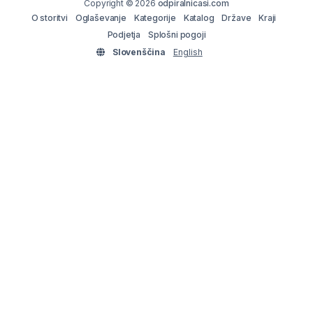
Copyright © 2026
odpiralnicasi.com
O storitvi
Oglaševanje
Kategorije
Katalog
Države
Kraji
Podjetja
Splošni pogoji
Slovenščina
English