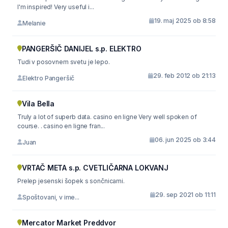
I'm inspired! Very useful i...
19. maj 2025 ob 8:58
Melanie
PANGERŠIČ DANIJEL s.p. ELEKTRO
Tudi v posovnem svetu je lepo.
29. feb 2012 ob 21:13
Elektro Pangeršič
Vila Bella
Truly a lot of superb data. casino en ligne Very well spoken of
course. . casino en ligne fran...
06. jun 2025 ob 3:44
Juan
VRTAČ META s.p. CVETLIČARNA LOKVANJ
Prelep jesenski šopek s sončnicami.
29. sep 2021 ob 11:11
Spoštovani, v ime...
Mercator Market Preddvor