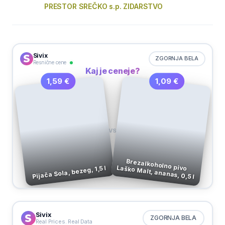
PRESTOR SREČKO s.p. ZIDARSTVO
Sivix
ZGORNJA BELA
Resnične cene
Kaj je ceneje?
1,09 €
1,59 €
VS
Brezalkoholno pivo Laško Malt, ananas, 0,5 l
Pijača Sola, bezeg, 1,5 l
Sivix
ZGORNJA BELA
Real Prices. Real Data