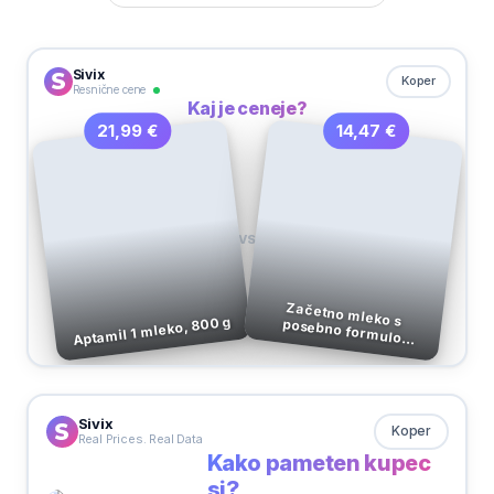
Sivix
Koper
Resnične cene
Kaj je ceneje?
14,47 €
21,99 €
VS
Aptamil 1 mleko, 800 g
Začetno mleko s posebno formulo COMFORT, 0 m+, 300 g
Sivix
Koper
Real Prices. Real Data
Kako pameten kupec
si?