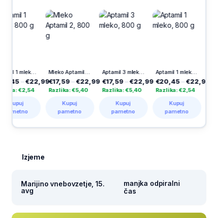
Aptamil 1 mleko, 800 g
Mleko Aptamil 2, 800 g
Aptamil 3 mleko, 800 g
Aptamil 1 mleko, 800 g
,45
–
€22,99
€17,59
–
€22,99
€17,59
–
€22,99
€20,45
–
€22,99
ka: €2,54
Razlika: €5,40
Razlika: €5,40
Razlika: €2,54
Kupuj
Kupuj
Kupuj
Kupuj
ametno
pametno
pametno
pametno
Izjeme
manjka odpiralni
Marijino vnebovzetje, 15.
avg
čas