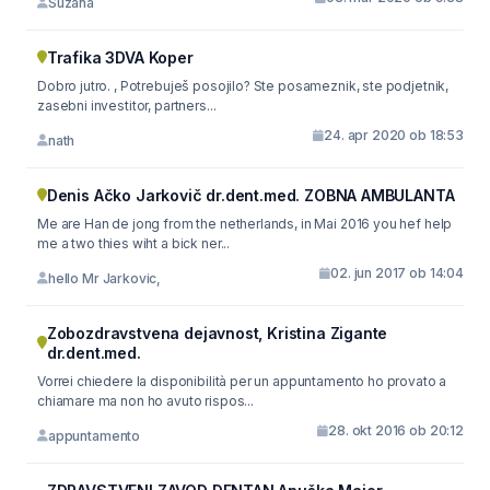
Suzana
Trafika 3DVA Koper
Dobro jutro. , Potrebuješ posojilo? Ste posameznik, ste podjetnik,
zasebni investitor, partners...
24. apr 2020 ob 18:53
nath
Denis Ačko Jarkovič dr.dent.med. ZOBNA AMBULANTA
Me are Han de jong from the netherlands, in Mai 2016 you hef help
me a two thies wiht a bick ner...
02. jun 2017 ob 14:04
hello Mr Jarkovic,
Zobozdravstvena dejavnost, Kristina Zigante
dr.dent.med.
Vorrei chiedere la disponibilità per un appuntamento ho provato a
chiamare ma non ho avuto rispos...
28. okt 2016 ob 20:12
appuntamento