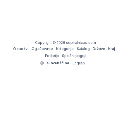
Copyright © 2026
odpiralnicasi.com
O storitvi
Oglaševanje
Kategorije
Katalog
Države
Kraji
Podjetja
Splošni pogoji
Slovenščina
English