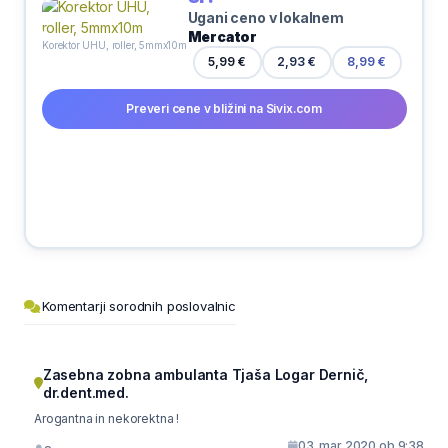
Ugani ceno v lokalnem
Mercator
Korektor UHU, roller, 5mmx10m
2,93 €
5,99 €
8,99 €
Preveri cene v bližini na Sivix.com
Komentarji sorodnih poslovalnic
Zasebna zobna ambulanta Tjaša Logar Dernič,
dr.dent.med.
Arogantna in nekorektna !
03. mar 2020 ob 9:38