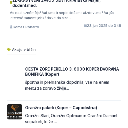
ZDRAVSTVENI ZAVOD DENTAN Anuška Majer,
dr.dent.med.
Vai esat uzņēmējs? Vai jums ir nepieciešams aizdevums? Vai jūs
interesē saņemt jebkāda veida aizd...
23. jun 2025 ob 3:48
Gomez Roberto
Akcije v bližini
CESTA ZORE PERELLO 3, 6000 KOPER DVORANA
BONIFIKA (Koper)
športna in prehranska dopolnila, vse na enem
mestu za zdravo življe...
Oranžni paketi (Koper – Capodistria)
Oranžni Start, Oranžni Optimum in Oranžni Diamant
so paketi, ki že ...