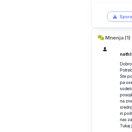
Sporo
Mnenja (1)
nath
2
Dobro 
Potreb
Ste po
pa ose
sodel
posoj
na zne
srednj
in poš
nas za
Tukaj 