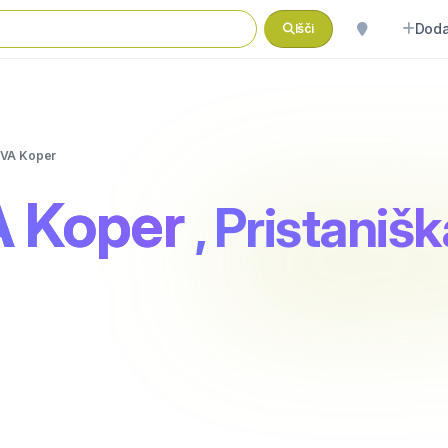
Doda
Išči
DVA Koper
A Koper
, Pristanišk