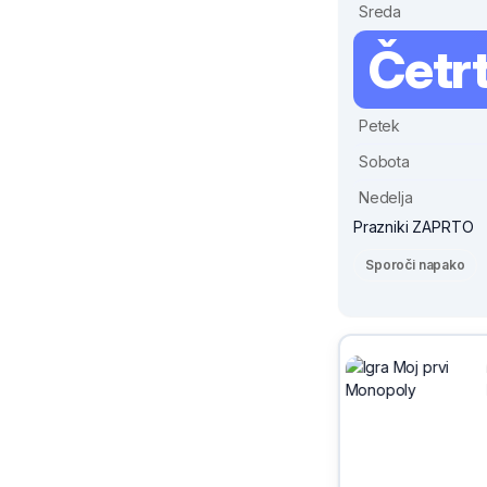
Sreda
Četr
Petek
Sobota
Nedelja
Prazniki ZAPRTO
Sporoči napako
-30%
Sivix
Koper