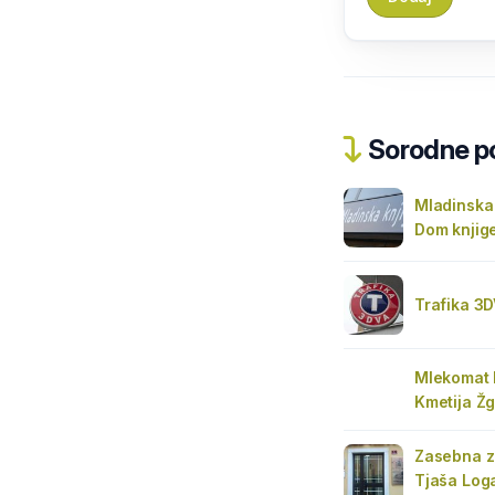
Sorodne pos
Mladinska 
Dom knjige
Trafika 3
Mlekomat 
Kmetija Žg
Zasebna z
Tjaša Loga