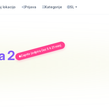
j lokacijo
Prijava
Kategorije
SL
Zaprto (odpira čez 5 h 21 min)
a 2