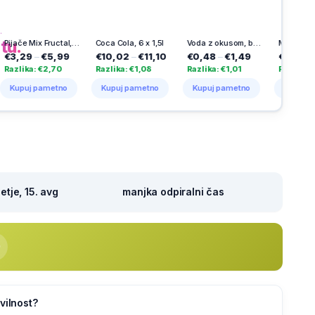
h
na
tu.
Pijače Mix Fructal, 3 x 1,5 l
Coca Cola, 6 x 1,5l
Voda z okusom, bezeg, Dana, 1 l
Moder kemični svinčnik, Bic
–
€5,99
€10,02
–
€11,10
€0,48
–
€1,49
€2,59
–
€3,99
: €2,70
Razlika: €1,08
Razlika: €1,01
Razlika: €1,40
 pametno
Kupuj pametno
Kupuj pametno
Kupuj pametno
tje, 15. avg
manjka odpiralni čas
vilnost?