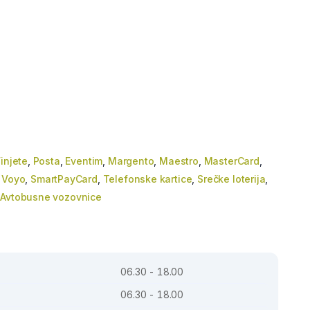
injete
,
Posta
,
Eventim
,
Margento
,
Maestro
,
MasterCard
,
,
Voyo
,
SmartPayCard
,
Telefonske kartice
,
Srečke loterija
,
,
Avtobusne vozovnice
06.30 - 18.00
06.30 - 18.00