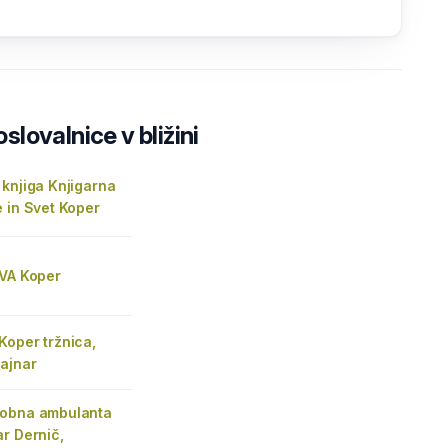
lovalnice v bližini
knjiga Knjigarna
 in Svet Koper
DVA Koper
Koper tržnica,
ajnar
obna ambulanta
r Dernič,