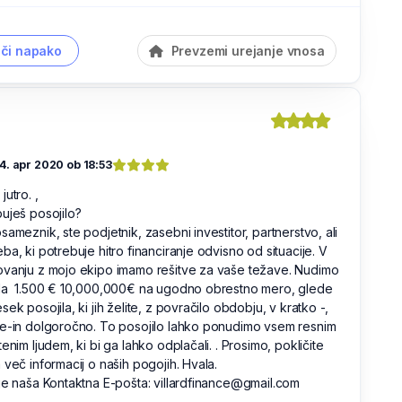
či napako
Prevzemi urejanje vnosa
4. apr 2020 ob 18:53
jutro. ,
uješ posojilo?
sameznik, ste podjetnik, zasebni investitor, partnerstvo, ali
ba, ki potrebuje hitro financiranje odvisno od situacije. V
ovanju z mojo ekipo imamo rešitve za vaše težave. Nudimo
ila 1.500 € 10,000,000€ na ugodno obrestno mero, glede
sek posojila, ki jih želite, z povračilo obdobju, v kratko -,
e-in dolgoročno. To posojilo lahko ponudimo vsem resnim
tenim ljudem, ki bi ga lahko odplačali. . Prosimo, pokličite
 več informacij o naših pogojih. Hvala.
je naša Kontaktna E-pošta: villardfinance@gmail.com