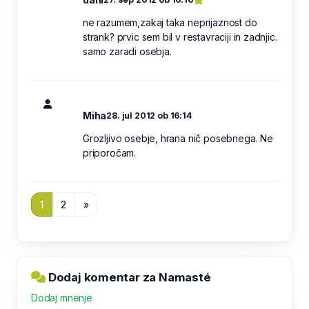
ne razumem,zakaj taka neprijaznost do
strank? prvic sem bil v restavraciji in zadnjic.
samo zaradi osebja.
Miha
28. jul 2012 ob 16:14
Grozljivo osebje, hrana nič posebnega. Ne
priporočam.
1
2
»
Dodaj komentar za Namasté
Dodaj mnenje