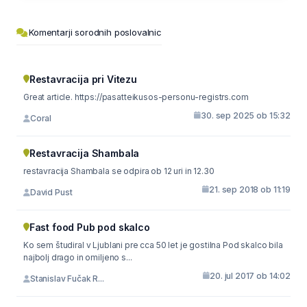
Komentarji sorodnih poslovalnic
Restavracija pri Vitezu
Great article. https://pasatteikusos-personu-registrs.com
30. sep 2025 ob 15:32
Coral
Restavracija Shambala
restavracija Shambala se odpira ob 12 uri in 12.30
21. sep 2018 ob 11:19
David Pust
Fast food Pub pod skalco
Ko sem študiral v Ljublani pre cca 50 let je gostilna Pod skalco bila
najbolj drago in omiljeno s...
20. jul 2017 ob 14:02
Stanislav Fučak R...