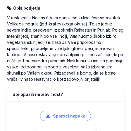
Opis podjetja
V restavraciji Namasté Vam ponujamo kulinarične specialitete
Velikega mogula (jedi kraljevskega okusa). To so jedi iz
severa Indije, predvsem iz pokrajin Rajhastan in Punjab. Poleg
mesnih jedi, znanih po vsej Indiji, Vam nudimo široko izbiro
vegetarijanskih jedi, še zlasti pa Vam priporočamo
specialitete, pripravljene v indijski glineni peči, imenovani
tandoor. V naši restavraciji uporabljamo pristne začimbe, ki pa
naših jedi ne naredijo pikantnih. Naši kuharski mojstri pripravijo
vsako jed posebej in bodo z veseljem Vašo izbrano jed
skuhali po Vašem okusu. Prizadevali si bomo, da se boste
vračali v našo restavracijo kot zadovoljni prijatelji!
Ste opazili nepravilnost?
Sporoči napako