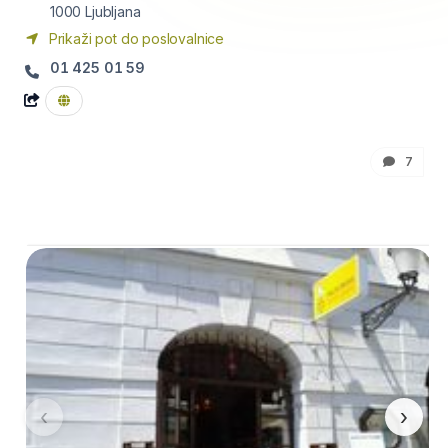
1000
Ljubljana
Prikaži pot do poslovalnice
01 425 01 59
7
‹
›