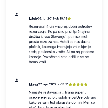
Iztok
06. jul 2019 ob 19:19
Rezervirali 4 dni vnaprej, dobili potrditev
rezervacije. Ko pa smo prišli tja (majhna
družba iz vse Slovenije), pa niso imeli
proste mize za nas. Hoteli so nas dat na
pločnik, katerega imenujejo vrt in kjer je
sedaj peklensko vroče. Ali pa naj pridemo
kasneje. Razočarani smo odšli in se ne
bomo vrnili...
Maya
27. apr 2015 ob 19:51
Namasté restavracija ... hrana super ...
osebje enkratno ... sploh je pa Use odvisno
kako se sami tud obnasate do njih. Men so
všeč. In rada se vračam tja!