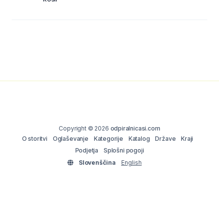
Copyright © 2026
odpiralnicasi.com
O storitvi
Oglaševanje
Kategorije
Katalog
Države
Kraji
Podjetja
Splošni pogoji
Slovenščina
English