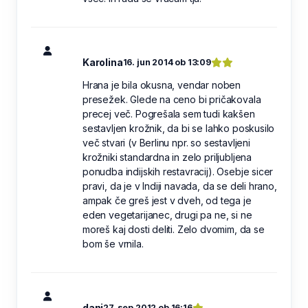
Karolina
16. jun 2014 ob 13:09
Hrana je bila okusna, vendar noben
presežek. Glede na ceno bi pričakovala
precej več. Pogrešala sem tudi kakšen
sestavljen krožnik, da bi se lahko poskusilo
več stvari (v Berlinu npr. so sestavljeni
krožniki standardna in zelo priljubljena
ponudba indijskih restavracij). Osebje sicer
pravi, da je v Indiji navada, da se deli hrano,
ampak če greš jest v dveh, od tega je
eden vegetarijanec, drugi pa ne, si ne
moreš kaj dosti deliti. Zelo dvomim, da se
bom še vrnila.
dani
27. sep 2012 ob 16:16