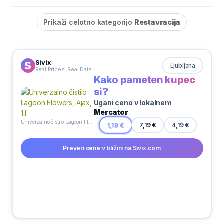
Prikaži celotno kategorijo
Restavracija
Sivix
Ljubljana
Real Prices. Real Data
Kako pameten kupec
si?
Ugani ceno v lokalnem
Mercator
Univerzalno čistilo Lagoon Flowers, Ajax, 1 l
7,19 €
1,19 €
4,19 €
Preveri cene v bližini na Sivix.com