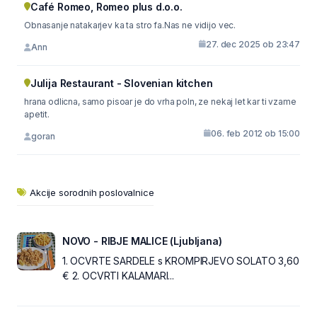
Café Romeo, Romeo plus d.o.o.
Obnasanje natakarjev ka ta stro fa.Nas ne vidijo vec.
27. dec 2025 ob 23:47
Ann
Julija Restaurant - Slovenian kitchen
hrana odlicna, samo pisoar je do vrha poln, ze nekaj let kar ti vzame
apetit.
06. feb 2012 ob 15:00
goran
Akcije sorodnih poslovalnice
NOVO - RIBJE MALICE (Ljubljana)
1. OCVRTE SARDELE s KROMPIRJEVO SOLATO 3,60
€ 2. OCVRTI KALAMARI...