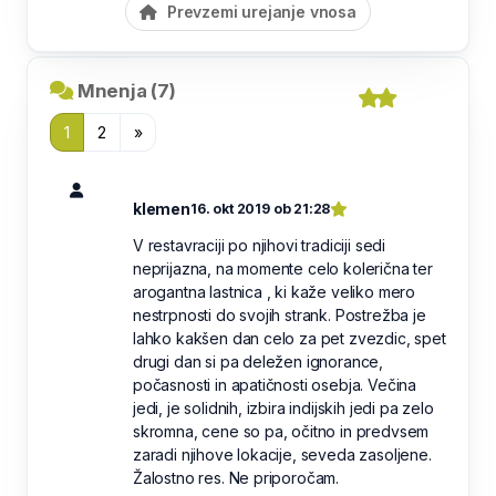
Prevzemi urejanje vnosa
Mnenja (7)
1
2
»
klemen
16. okt 2019 ob 21:28
V restavraciji po njihovi tradiciji sedi
neprijazna, na momente celo kolerična ter
arogantna lastnica , ki kaže veliko mero
nestrpnosti do svojih strank. Postrežba je
lahko kakšen dan celo za pet zvezdic, spet
drugi dan si pa deležen ignorance,
počasnosti in apatičnosti osebja. Večina
jedi, je solidnih, izbira indijskih jedi pa zelo
skromna, cene so pa, očitno in predvsem
zaradi njihove lokacije, seveda zasoljene.
Žalostno res. Ne priporočam.