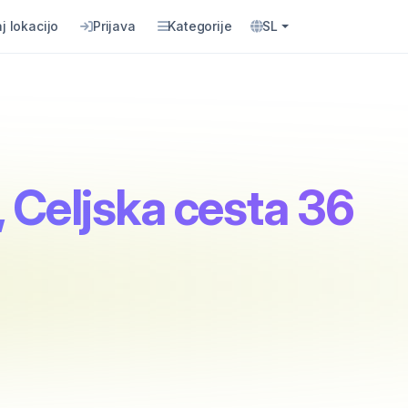
j lokacijo
Prijava
Kategorije
SL
, Celjska cesta 36