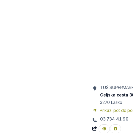
TUŠ SUPERMAR
Celjska cesta 3
3270
Laško
Prikaži pot do po
03 734 41 90