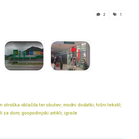
2
1
 otroška oblačila ter obutev; modni dodatki; hišni tekstil;
li za dom; gospodinjski artikli; igrače