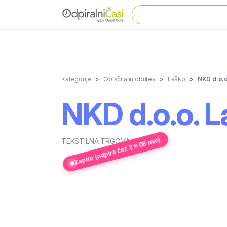
Kategorije
Oblačila in obutev
Laško
NKD d.o.o
NKD d.o.o. L
Zaprto (odpira čez 2 h 08 min)
TEKSTILNA TRGOVINA