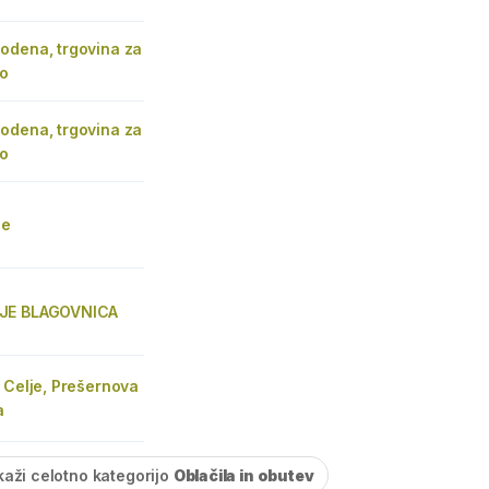
odena, trgovina za
no
odena, trgovina za
no
je
JE BLAGOVNICA
 Celje, Prešernova
a
kaži celotno kategorijo
Oblačila in obutev