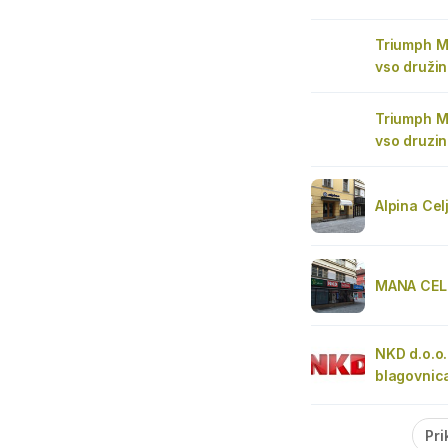
Triumph M
vso druži
Triumph M
vso druzi
Alpina Cel
MANA CEL
NKD d.o.o.
blagovnic
Pri