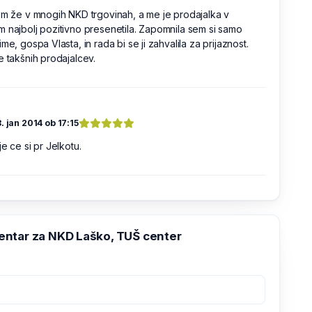
em že v mnogih NKD trgovinah, a me je prodajalka v
 najbolj pozitivno presenetila. Zapomnila sem si samo
ime, gospa Vlasta, in rada bi se ji zahvalila za prijaznost.
e takšnih prodajalcev.
8. jan 2014 ob 17:15
je ce si pr Jelkotu.
ntar za NKD Laško, TUŠ center