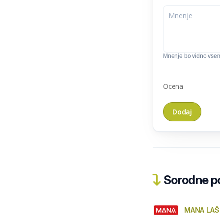
Mnenje bo vidno vse
Ocena
Sorodne pos
MANA LAŠ