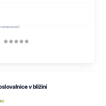
m obiskovalcem!
lovalnice v bližini
KO