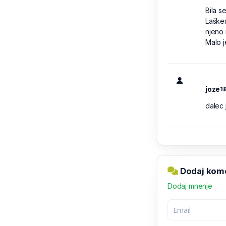
Bila s
Laškem
njeno 
Malo j
joze
1
dalec 
Dodaj kome
Dodaj mnenje