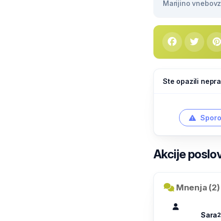
Marijino vnebovze
Ste opazili nepra
Sporo
Akcije poslo
Mnenja (2)
Sara
2