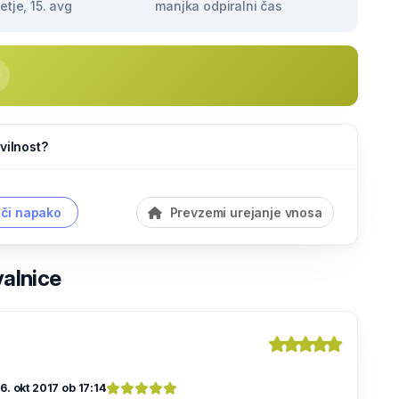
tje, 15. avg
manjka odpiralni čas
vilnost?
či napako
Prevzemi urejanje vnosa
valnice
6. okt 2017 ob 17:14