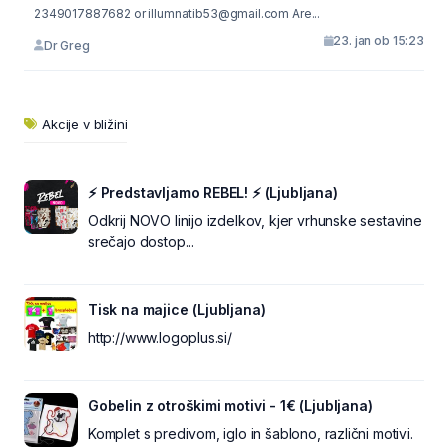
2349017887682 or illumnatib53@gmail.com Are...
23. jan ob 15:23
Dr Greg
Akcije v bližini
⚡ Predstavljamo REBEL! ⚡ (Ljubljana)
Odkrij NOVO linijo izdelkov, kjer vrhunske sestavine
srečajo dostop...
Tisk na majice (Ljubljana)
http://www.logoplus.si/
Gobelin z otroškimi motivi - 1€ (Ljubljana)
Komplet s predivom, iglo in šablono, različni motivi.