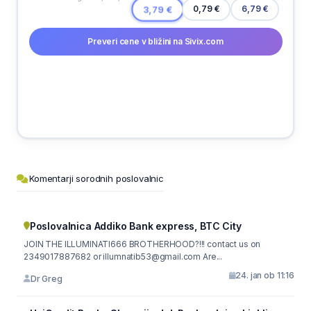
0,79 €
3,79 €
6,79 €
Preveri cene v bližini na Sivix.com
Komentarji sorodnih poslovalnic
Poslovalnica Addiko Bank express, BTC City
JOIN THE ILLUMINATI666 BROTHERHOOD?!!! contact us on
2349017887682 or illumnatib53@gmail.com Are...
24. jan ob 11:16
Dr Greg