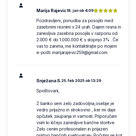
Marija Rajevic
18. jan ob 4:09
Pozdravljeni, ponudba za posojilo med
zasebnimi resnimi v 24 urah. Dajem resna in
zanesljiva zasebna posojila v razponu od
2.000 € do 1.000.000 € s stopnjo 3% . Če
vas to zanima, me kontaktirajte po mojem
e-pošti: marijarajevic259@gmail.com
Snježana S.
25. feb 2025 ob 13:29
Spoštovani,
Z banko sem zelo zadovoljna,osebje je
vedro prijazno in strokovno , ker mi daje
opčutek zaupanja in varnosti. Priporučam
vsim ki iščejo zanesljive bančne storitve.
Zelo cenim profesionalen in prijazen
pristop bančnih svetovalcev. Počutim se kot