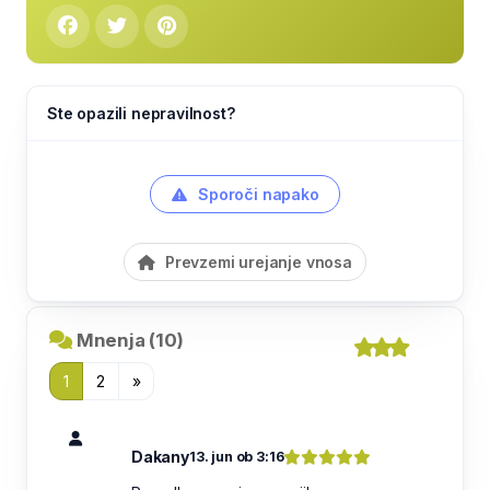
Ste opazili nepravilnost?
Sporoči napako
Prevzemi urejanje vnosa
Mnenja (10)
1
2
»
Dakany
13. jun ob 3:16