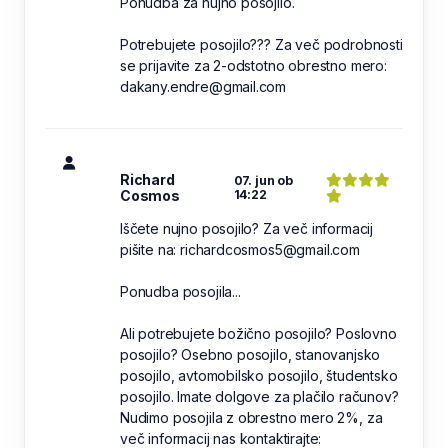
Ponudba za nujno posojilo.
Potrebujete posojilo??? Za več podrobnosti
se prijavite za 2-odstotno obrestno mero:
dakany.endre@gmail.com
Richard
07. jun ob
Cosmos
14:22
Iščete nujno posojilo? Za več informacij
pišite na: richardcosmos5@gmail.com
Ponudba posojila...
Ali potrebujete božično posojilo? Poslovno
posojilo? Osebno posojilo, stanovanjsko
posojilo, avtomobilsko posojilo, študentsko
posojilo. Imate dolgove za plačilo računov?
Nudimo posojila z obrestno mero 2%, za
več informacij nas kontaktirajte: