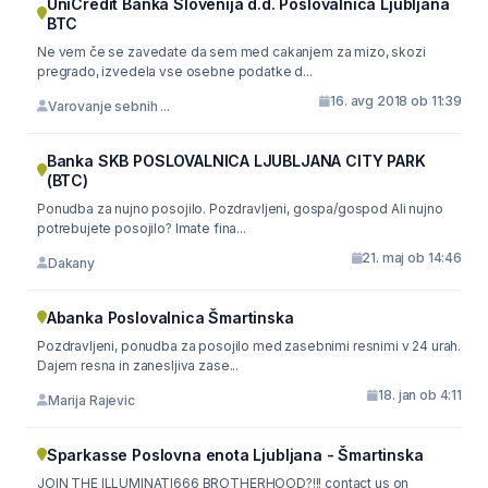
UniCredit Banka Slovenija d.d. Poslovalnica Ljubljana
BTC
Ne vem če se zavedate da sem med cakanjem za mizo, skozi
pregrado, izvedela vse osebne podatke d...
16. avg 2018 ob 11:39
Varovanje sebnih ...
Banka SKB POSLOVALNICA LJUBLJANA CITY PARK
(BTC)
Ponudba za nujno posojilo. Pozdravljeni, gospa/gospod Ali nujno
potrebujete posojilo? Imate fina...
21. maj ob 14:46
Dakany
Abanka Poslovalnica Šmartinska
Pozdravljeni, ponudba za posojilo med zasebnimi resnimi v 24 urah.
Dajem resna in zanesljiva zase...
18. jan ob 4:11
Marija Rajevic
Sparkasse Poslovna enota Ljubljana - Šmartinska
JOIN THE ILLUMINATI666 BROTHERHOOD?!!! contact us on