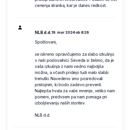
cenenja stranka, kar je danes redkost.
NLB d.d.
19. mar 2024 ob 8:26
Spoštovani,
se iskreno opravičujemo za slabo izkušnjo
v naši poslovalnici. Seveda si želimo, da je
vaša izkušnja z nami vedno najboljša
možna, a včasih pridejo tudi malo slabši
trenutki. Navedeno smo posredovali
pristojnim, ki bodo zadevo preverili.
Najlepša hvala za vaše mnenje, veliko nam
pomeni, predvsem pa nam pomaga pri
izboljševanju naših storitev.
NLB d.d.