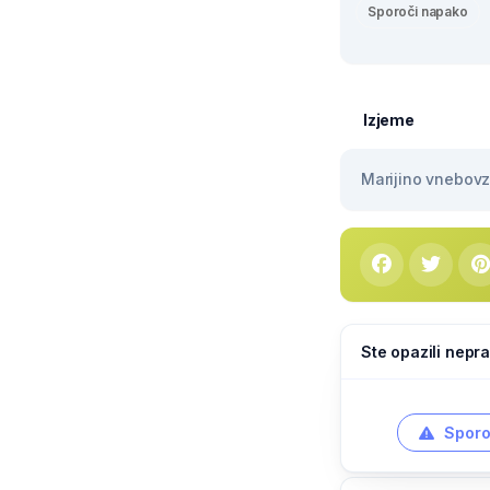
Sporoči napako
Izjeme
Marijino vnebovze
Ste opazili nepra
Sporo