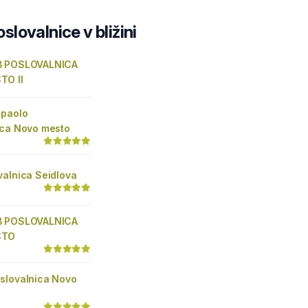
lovalnice v bližini
B POSLOVALNICA
TO II
npaolo
ica Novo mesto
valnica Seidlova
B POSLOVALNICA
STO
slovalnica Novo