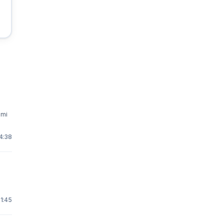
imi
 4:38
1:45