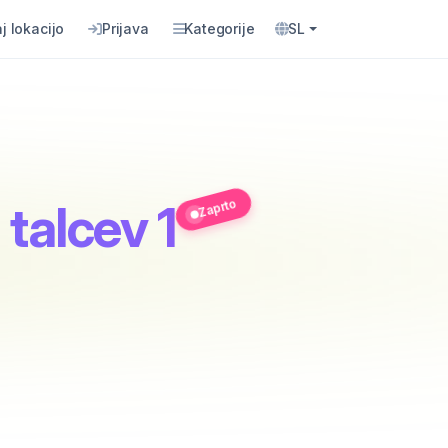
j lokacijo
Prijava
Kategorije
SL
Zaprto
a talcev 1