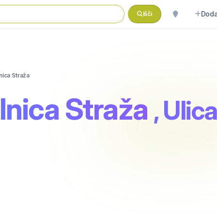
Doda
Išči
nica Straža
lnica Straža
, Ulic