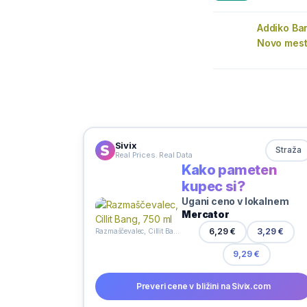
Addiko Ba
Novo mes
Sivix
Straža
Real Prices. Real Data
Kako pameten
kupec si?
Ugani ceno v lokalnem
Mercator
6,29 €
3,29 €
Razmaščevalec, Cillit Bang, 750 ml
9,29 €
Preveri cene v bližini na Sivix.com