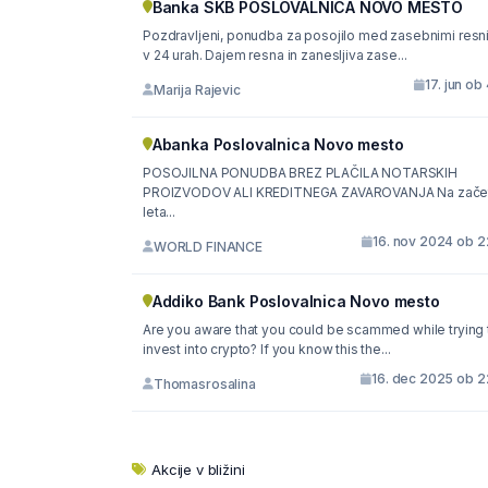
Banka SKB POSLOVALNICA NOVO MESTO
Pozdravljeni, ponudba za posojilo med zasebnimi resn
v 24 urah. Dajem resna in zanesljiva zase...
17. jun ob
Marija Rajevic
Abanka Poslovalnica Novo mesto
POSOJILNA PONUDBA BREZ PLAČILA NOTARSKIH
PROIZVODOV ALI KREDITNEGA ZAVAROVANJA Na začetku
leta...
16. nov 2024 ob 2
WORLD FINANCE
Addiko Bank Poslovalnica Novo mesto
Are you aware that you could be scammed while trying 
invest into crypto? If you know this the...
16. dec 2025 ob 2
Thomasrosalina
Akcije v bližini