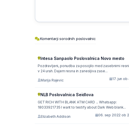
Komentarji sorodnih poslovalnic
Intesa Sanpaolo Poslovalnica Novo mesto
Pozdravljeni, ponudba za posojilo med zasebnimi resn
v 24 urah. Dajem resna in zanesljiva zase...
17. jun ob
Marija Rajevic
NLB Poslovalnica Seidlova
GET RICH WITH BLANK ATM CARD ... Whatsapp:
18033921735 I want to testify about Dark Web blank...
06. sep 2022 ob 2
Elizabeth Addison