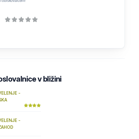
m obiskovalcem!
lovalnice v bližini
VELENJE -
SKA
VELENJE -
ZAHOD