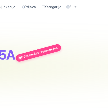
j lokacijo
Prijava
Kategorije
SL
Odpiralni čas ni opredeljen
15A