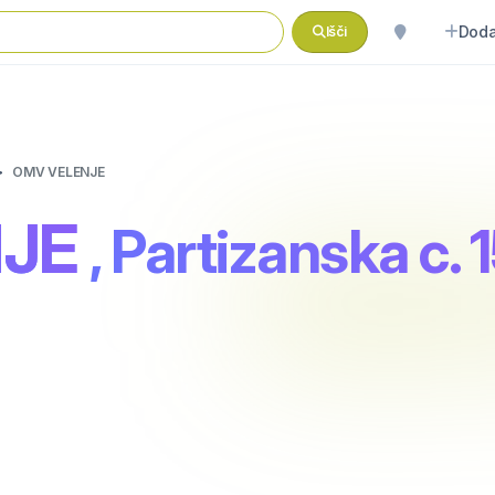
Doda
Išči
OMV VELENJE
JE
, Partizanska c. 