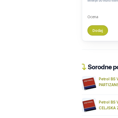
Mnenje bo vidno vse
Ocena
Sorodne pos
Petrol BS 
PARTIZAN
Petrol BS 
CELJSKA 