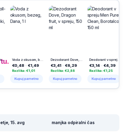
h
na
tu.
Voda z okusom, bezeg, Dana, 1 l
Dezodorant Dove, Dragon fruit, v spreju, 150 ml
Deodorant v spreju Men Pure Clean, Borotalco, 150 ml
€0,48
–
€1,49
€3,41
–
€6,29
€3,14
–
€4,39
€2,99
Razlika: €1,01
Razlika: €2,88
Razlika: €1,25
Razlika:
Kupuj pametno
Kupuj pametno
Kupuj pametno
Kupuj 
tje, 15. avg
manjka odpiralni čas