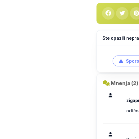
Ste opazili nepra
Sporo
Mnenja (2)
zigap
odlič