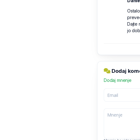
Danie
Ostalo
preveč
Dajte 
jo dob
Dodaj kom
Dodaj mnenje