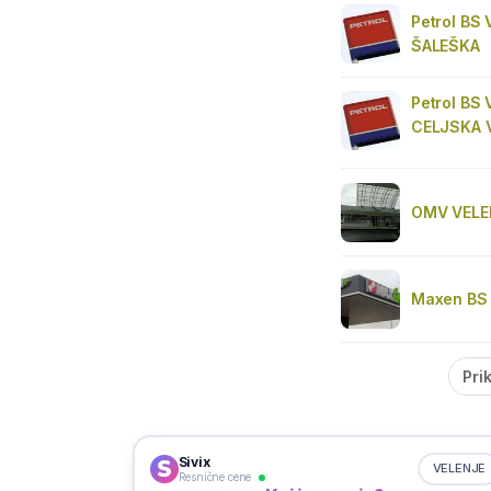
Petrol BS 
ŠALEŠKA
Petrol BS 
CELJSKA 
OMV VELE
Maxen BS 
Pri
Sivix
VELENJE
Resnične cene