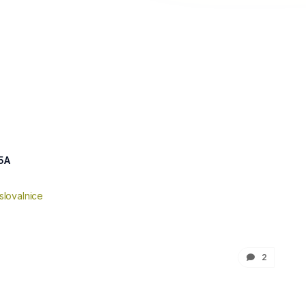
15A
slovalnice
2