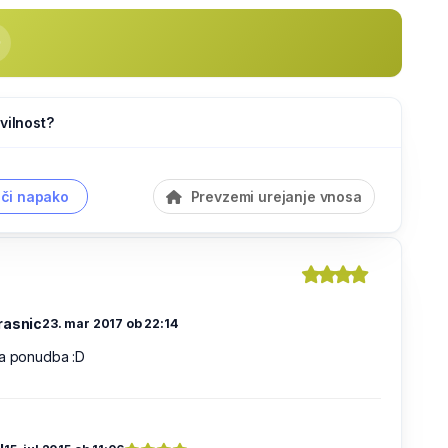
vilnost?
či napako
Prevzemi urejanje vnosa
rasnic
23. mar 2017 ob 22:14
na ponudba :D