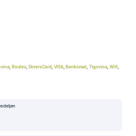
ovina
,
Routex
,
DinersCard
,
VISA
,
Bankomat
,
Trgovina
,
Wifi
,
redeljen