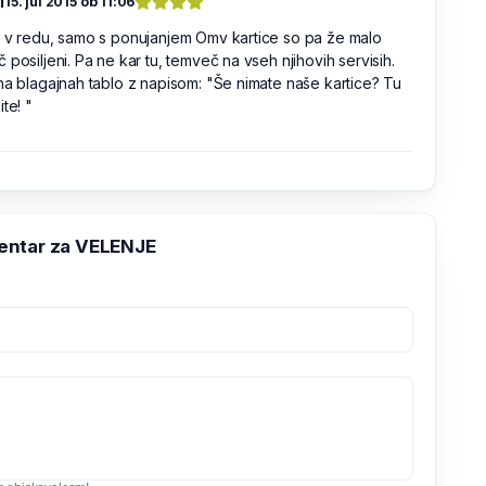
l
15. jul 2015 ob 11:06
 v redu, samo s ponujanjem Omv kartice so pa že malo
 posiljeni. Pa ne kar tu, temveč na vseh njihovih servisih.
na blagajnah tablo z napisom: "Še nimate naše kartice? Tu
ite! "
entar za VELENJE