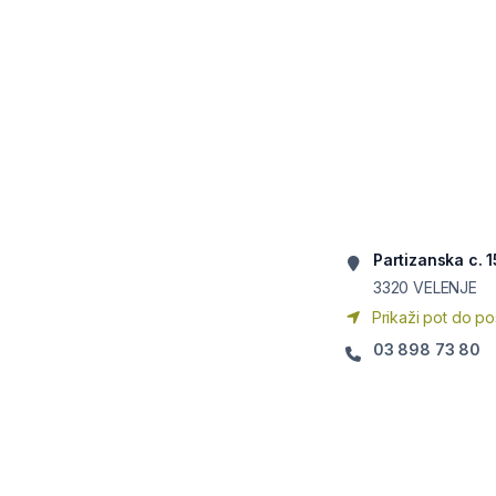
Partizanska c. 
3320
VELENJE
Prikaži pot do po
03 898 73 80