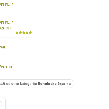
VELENJE -
VELENJE -
VZHOD
NJE
Velenje
kaži celotno kategorijo
Bencinska črpalka