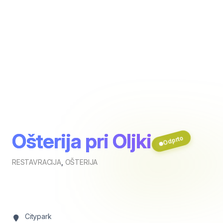
Ošterija pri Oljki
Odprto
RESTAVRACIJA
,
OŠTERIJA
Citypark