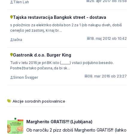
26. apr 2017 ob 15:58
Tilen Lah
Tajska restavracija Bangkok street - dostava
s položnico za elektriko dobila bon 2 za 1 (ob nakupu dveh, dobiš
cenejšo jed zastonj, ki naj bi ...
18. maj 2012 ob 10:42
lačna
Gastronik d.o.o. Burger King
Tudi v letu 2016 je pri BK isto (______) vstaci poljubno besedo.
Postrežba tako počasna, da bi sk...
08. mar 2016 ob 23:27
Simon Švajger
Akcije sorodnih poslovalnice
Margherito GRATIS!!! (Ljubljana)
Ob naročilu 2 pizz dobiš Margherito GRATIS!!! (lahko