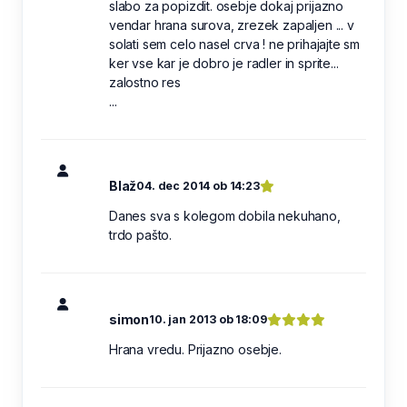
slabo za popizdit. osebje dokaj prijazno
vendar hrana surova, zrezek zapaljen ... v
solati sem celo nasel crva ! ne prihajajte sm
ker vse kar je dobro je radler in sprite...
zalostno res
...
Blaž
04. dec 2014 ob 14:23
Danes sva s kolegom dobila nekuhano,
trdo pašto.
simon
10. jan 2013 ob 18:09
Hrana vredu. Prijazno osebje.