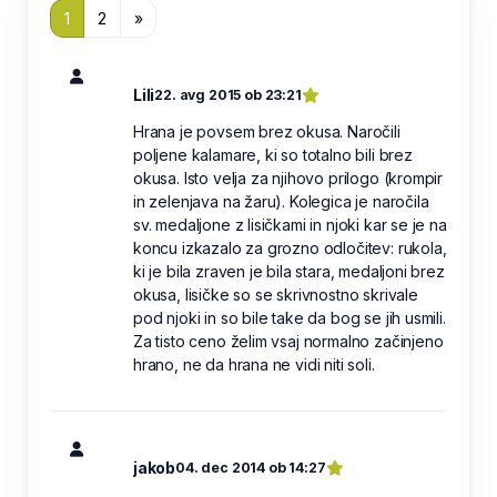
1
2
»
Lili
22. avg 2015 ob 23:21
Hrana je povsem brez okusa. Naročili
poljene kalamare, ki so totalno bili brez
okusa. Isto velja za njihovo prilogo (krompir
in zelenjava na žaru). Kolegica je naročila
sv. medaljone z lisičkami in njoki kar se je na
koncu izkazalo za grozno odločitev: rukola,
ki je bila zraven je bila stara, medaljoni brez
okusa, lisičke so se skrivnostno skrivale
pod njoki in so bile take da bog se jih usmili.
Za tisto ceno želim vsaj normalno začinjeno
hrano, ne da hrana ne vidi niti soli.
jakob
04. dec 2014 ob 14:27