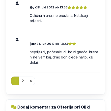
Rok
18. okt 2012 ob 13:56
Odlična hrana, ne preslana. Natakarji
prijazni.
jure
21. jun 2012 ob 13:23
neprijazni, počasni tudi, ko ni gneče, hrana
ni ne vem kaj, drag bon glede na to, kaj
dobiš
1
2
»
Dodaj komentar za Ošterija pri Oljki