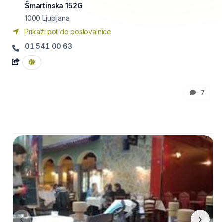
Šmartinska 152G
1000
Ljubljana
Prikaži pot do poslovalnice
01 541 00 63
7
‹
›