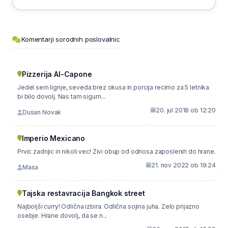
Komentarji sorodnih poslovalnic
Pizzerija Al-Capone
Jedel sem lignje, seveda brez okusa in porcija recimo za 5 letnika
bi bilo dovolj. Nas tam sigurn...
20. jul 2018 ob 12:20
Dusan Novak
Imperio Mexicano
Prvic zadnjic in nikoli vec! Zivi obup od odnosa zaposlenih do hrane.
21. nov 2022 ob 19:24
Masa
Tajska restavracija Bangkok street
Najboljši curry! Odlična izbira. Odlična sojina juha. Zelo prijazno
osebje. Hrane dovolj, da se n...