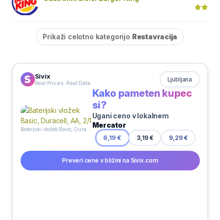
Prikaži celotno kategorijo
Restavracija
Sivix
Ljubljana
Real Prices. Real Data
Kako pameten kupec
si?
Ugani ceno v lokalnem
Mercator
Baterijski vložek Basic, Duracell, AA, 2/1
3,19 €
6,19 €
9,29 €
Preveri cene v bližini na Sivix.com