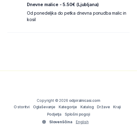
Dnevne malice - 5.50€ (Ljubljana)
Od ponedeljka do petka dnevna ponudba malic in
kosil
Copyright © 2026
odpiralnicasi.com
O storitvi
Oglaševanje
Kategorije
Katalog
Države
Kraji
Podjetja
Splošni pogoji
Slovenščina
English