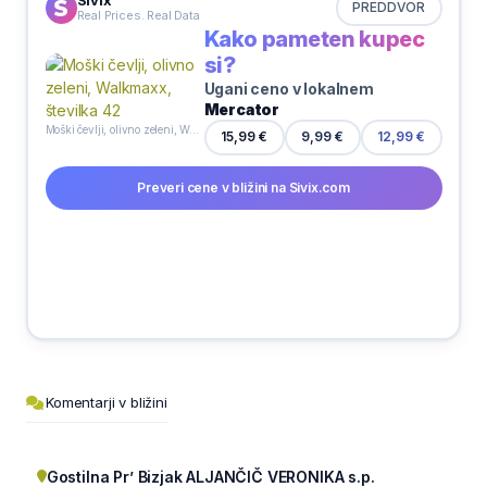
Sivix
PREDDVOR
Real Prices. Real Data
Kako pameten kupec
si?
Ugani ceno v lokalnem
Mercator
Moški čevlji, olivno zeleni, Walkmaxx, številka 42
15,99 €
9,99 €
12,99 €
Preveri cene v bližini na Sivix.com
Komentarji v bližini
Gostilna Pr’ Bizjak ALJANČIČ VERONIKA s.p.