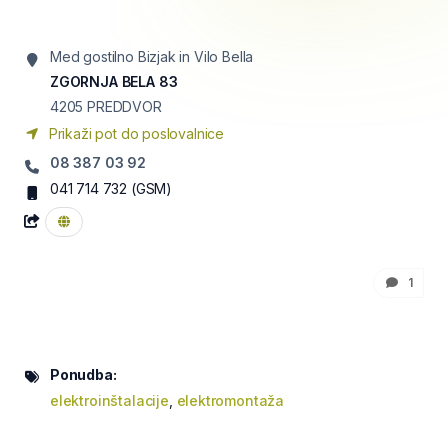
Med gostilno Bizjak in Vilo Bella
ZGORNJA BELA 83
4205
PREDDVOR
Prikaži pot do poslovalnice
08 387 03 92
041 714 732
(GSM)
1
Ponudba:
elektroinštalacije
,
elektromontaža