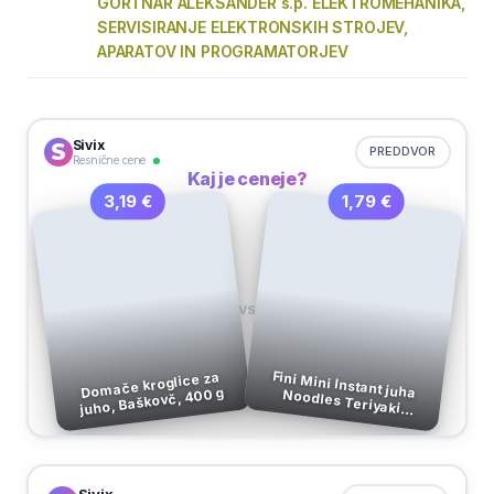
GORTNAR ALEKSANDER s.p. ELEKTROMEHANIKA,
SERVISIRANJE ELEKTRONSKIH STROJEV,
APARATOV IN PROGRAMATORJEV
Sivix
PREDDVOR
Resnične cene
Kaj je ceneje?
1,79 €
3,19 €
VS
Fini Mini Instant juha Noodles Teriyaki
Domače kroglice za
juho, Baškovč, 400 g
Piščanec, 65 g