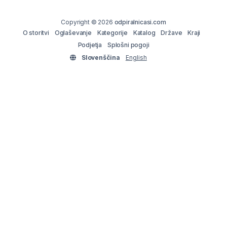
Copyright © 2026
odpiralnicasi.com
O storitvi
Oglaševanje
Kategorije
Katalog
Države
Kraji
Podjetja
Splošni pogoji
Slovenščina
English