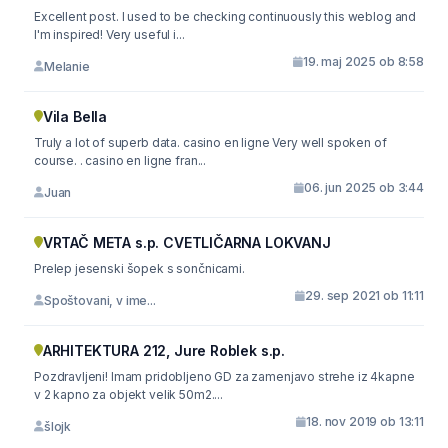
Excellent post. I used to be checking continuously this weblog and
I'm inspired! Very useful i...
19. maj 2025 ob 8:58
Melanie
Vila Bella
Truly a lot of superb data. casino en ligne Very well spoken of
course. . casino en ligne fran...
06. jun 2025 ob 3:44
Juan
VRTAČ META s.p. CVETLIČARNA LOKVANJ
Prelep jesenski šopek s sončnicami.
29. sep 2021 ob 11:11
Spoštovani, v ime...
ARHITEKTURA 212, Jure Roblek s.p.
Pozdravljeni! Imam pridobljeno GD za zamenjavo strehe iz 4kapne
v 2 kapno za objekt velik 50m2....
18. nov 2019 ob 13:11
šlojk