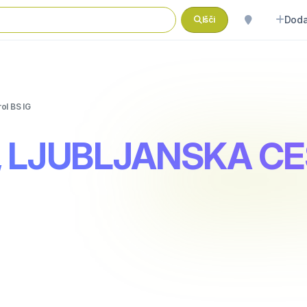
Doda
Išči
ol BS IG
, LJUBLJANSKA CE