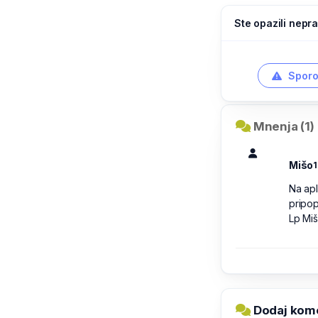
Ste opazili nepra
Sporo
Mnenja (1)
Mišo
1
Na apl
pripop
Lp Mi
Dodaj kome