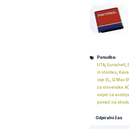
Ponudba:
UTA
,
Euroshell
,
in storitev
,
Kava
olje EL
,
Q Max 9
za slovenske A
vinjet za avstrij
pomoč na vhod
Odpiralni čas