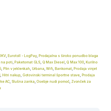
DKV
,
Eurotoll - LogPay
,
Prodajalna s široko ponudbo blaga
 na poti
,
Paketomat GLS
,
Q Max Diesel
,
Q Max 100
,
Kurilno
5
,
Plin v jeklenkah
,
Urbana
,
Wifi
,
Bankomat
,
Prodaja vinjet
C
,
Hitri nakup
,
Gotovinski terminal športne stave
,
Prodaja
ske AC
,
Slušna zanka
,
Osebje nudi pomoč
,
Zvonček za
u