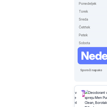
Ponedeljek
Torek
Sreda
Četrtek
Petek
Sobota
Nede
Sporoči napako
Sivix