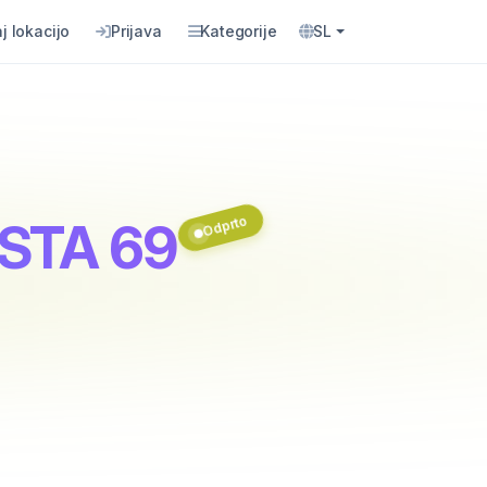
j lokacijo
Prijava
Kategorije
SL
Odprto
STA 69