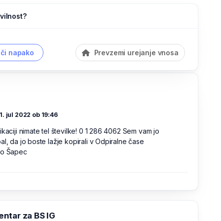
vilnost?
či napako
Prevzemi urejanje vnosa
1. jul 2022 ob 19:46
ikaciji nimate tel številke! 0 1 286 4062 Sem vam jo
al, da jo boste lažje kopirali v Odpiralne čase
šo Šapec
ntar za BS IG