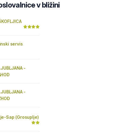
lovalnice v bližini
 ŠKOFLJICA
nski servis
 LJUBLJANA -
AHOD
 LJUBLJANA -
ZHOD
e-Sap (Grosuplje)