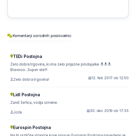
Komentarji sorodnih poslovalnic
TEDi Postojna
Zelo dobra trgovina, ki ima zelo prijazne prodajalke 🔝🔝🔝.
Bravooo...Super ste!!!
12. feb 2017 ob 12:50
Zelo dobra trgovina!
Lidl Postojna
Zanič šefica, vodja izmene.
30. dec 2019 ob 17:35
Jože
Eurospin Postojna
Na tri različite stranice koje opisuju Eurospin Postojna navedeno je