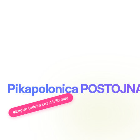
Pikapolonica POSTOJN
Zaprto (odpira čez 4 h 50 min)