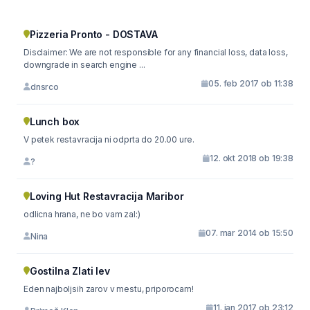
Pizzeria Pronto - DOSTAVA
Disclaimer: We are not responsible for any financial loss, data loss,
downgrade in search engine ...
05. feb 2017 ob 11:38
dnsrco
Lunch box
V petek restavracija ni odprta do 20.00 ure.
12. okt 2018 ob 19:38
?
Loving Hut Restavracija Maribor
odlicna hrana, ne bo vam zal:)
07. mar 2014 ob 15:50
Nina
Gostilna Zlati lev
Eden najboljsih zarov v mestu, priporocam!
11. jan 2017 ob 23:12