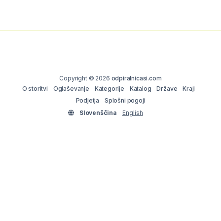
Copyright © 2026
odpiralnicasi.com
O storitvi
Oglaševanje
Kategorije
Katalog
Države
Kraji
Podjetja
Splošni pogoji
Slovenščina
English