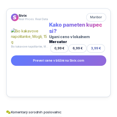
Sivix
Maribor
Real Prices. Real Data
Kako pameten kupec
si?
Ugani ceno v lokalnem
Mercator
Bio kakavove napolitanke, Mogli, 15 g
0,99 €
6,99 €
3,99 €
Preveri cene v bližini na Sivix.com
Komentarji sorodnih poslovalnic