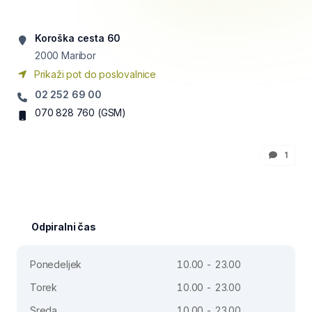
Koroška cesta 60
2000
Maribor
Prikaži pot do poslovalnice
02 252 69 00
070 828 760
(GSM)
1
Odpiralni čas
Ponedeljek
10.00 - 23.00
Torek
10.00 - 23.00
Sreda
10.00 - 23.00