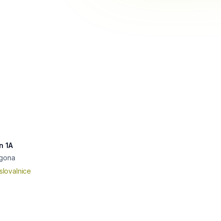
n 1A
dgona
slovalnice