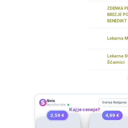
ZDENKA P
BREZJE P
BENEDIKT
Lekarna 
Lekarna Sv
Ščavnici
Sivix
Gornja Radgona
Resnične cene
Kaj je ceneje?
2,59 €
4,69 €