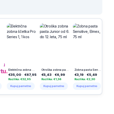
h
na
tu.
Električna zobna ščetka Pro Series 1, 1 kos
Otroška zobna pasta Junior od 6. do 12. leta, 75 ml
Zobna pasta Sensitive, Elmex, 75 ml
,00
–
€67,95
€5,43
–
€6,99
€3,19
–
€5,49
€7,49
–
€9,9
ka: €32,95
Razlika: €1,56
Razlika: €2,30
Razlika: €2,50
uj pametno
Kupuj pametno
Kupuj pametno
Kupuj pametno