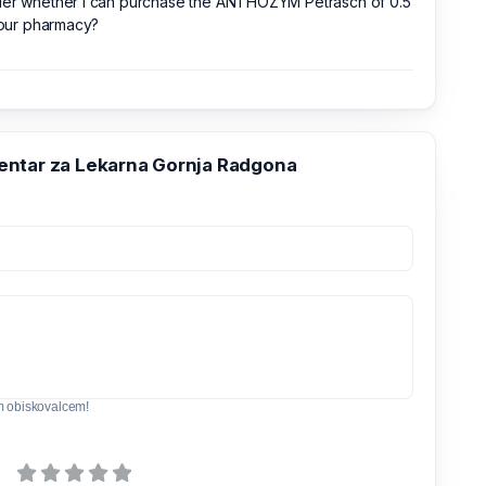
der whether I can purchase the ANTHOZYM Petrasch of 0.5
 your pharmacy?
ntar za Lekarna Gornja Radgona
m obiskovalcem!