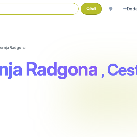
Doda
Išči
ornja Radgona
nja Radgona
, Ces