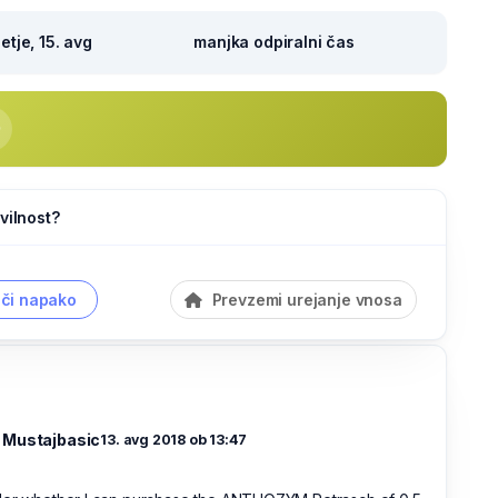
tje, 15. avg
manjka odpiralni čas
vilnost?
či napako
Prevzemi urejanje vnosa
 Mustajbasic
13. avg 2018 ob 13:47