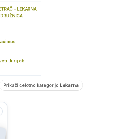
ETRAČ - LEKARNA
ODRUŽNICA
Maximus
eti Jurij ob
Prikaži celotno kategorijo
Lekarna