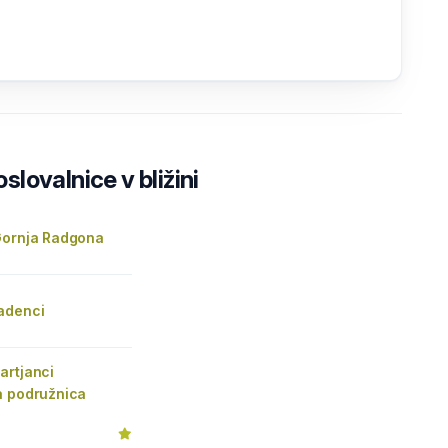
lovalnice v bližini
Gornja Radgona
adenci
artjanci
a podružnica