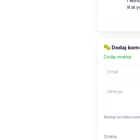
I won
lit at
Dodaj kome
Dodaj mnenje
Mnenje bo vidno vse
Ocena