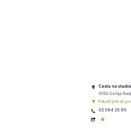
Cesta na stadio
9250
Gornja Ra
Prikaži pot do po
02 564 25 60