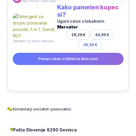
Real Prices. Real Data
Kako pameten kupec
si?
Ugani ceno v lokalnem
Mercator
29,29 €
44,99 €
Detergent za strojno pomivanje posode, 5 in 1, Somat, 65/1
36,99 €
Preveri cene v bližini na Sivix.com
Komentarji sorodnih poslovalnic
Pošta Slovenije 8290 Sevnica