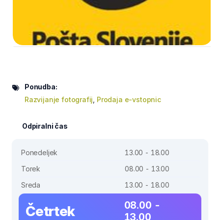
Ponudba:
Razvijanje fotografij
,
Prodaja e-vstopnic
Odpiralni čas
Ponedeljek
13.00 - 18.00
Torek
08.00 - 13.00
Sreda
13.00 - 18.00
08.00 -
Četrtek
13.00