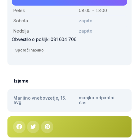
Petek
08.00 - 13.00
Sobota
zaprto
Nedelja
zaprto
Obvestilo o pošiljki 081 604 706
Sporoči napako
Izjeme
manjka odpiralni
Marijino vnebovzetje, 15.
avg
čas