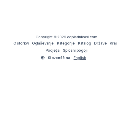
Copyright © 2026
odpiralnicasi.com
O storitvi
Oglaševanje
Kategorije
Katalog
Države
Kraji
Podjetja
Splošni pogoji
Slovenščina
English