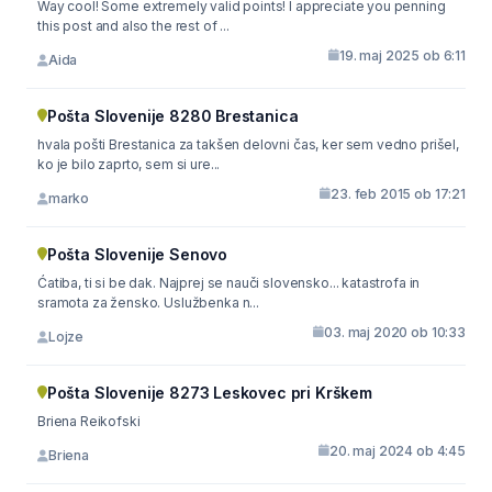
Way cool! Some extremely valid points! I appreciate you penning
this post and also the rest of ...
19. maj 2025 ob 6:11
Aida
Pošta Slovenije 8280 Brestanica
hvala pošti Brestanica za takšen delovni čas, ker sem vedno prišel,
ko je bilo zaprto, sem si ure...
23. feb 2015 ob 17:21
marko
Pošta Slovenije Senovo
Ćatiba, ti si be dak. Najprej se nauči slovensko... katastrofa in
sramota za žensko. Uslužbenka n...
03. maj 2020 ob 10:33
Lojze
Pošta Slovenije 8273 Leskovec pri Krškem
Briena Reikofski
20. maj 2024 ob 4:45
Briena