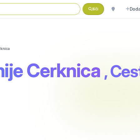
Doda
Išči
rknica
ije Cerknica
, Ces