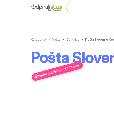
Kategorije
Pošta
Cerknica
Pošta Slovenije Ce
Pošta Sloven
Zaprto (odpira čez 1 h 17 min)