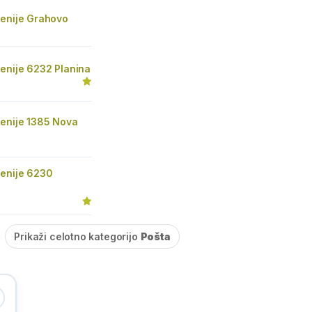
venije Grahovo
enije 6232 Planina
venije 1385 Nova
venije 6230
Prikaži celotno kategorijo
Pošta