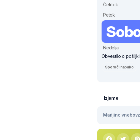
Četrtek
Petek
Sobo
Nedelja
Obvestilo o pošiljk
Sporoči napako
Izjeme
Marijino vnebovze