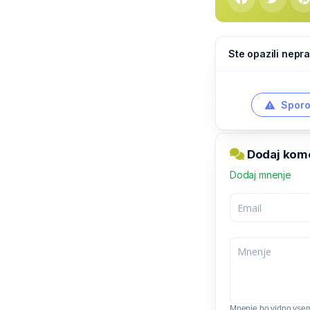
Ste opazili nepra
Sporo
Dodaj kome
Dodaj mnenje
Mnenje bo vidno vse