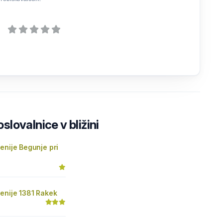
lovalnice v bližini
enije Begunje pri
enije 1381 Rakek