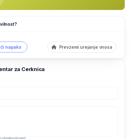
vilnost?
či napako
Prevzemi urejanje vnosa
ntar za Cerknica
m obiskovalcem!