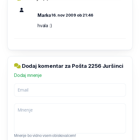
Marko
16. nov 2009 ob 21:46
hvala :)
Dodaj komentar za Pošta 2256 Juršinci
Dodaj mnenje
Mnenje bo vidno vsem obiskovalcem!