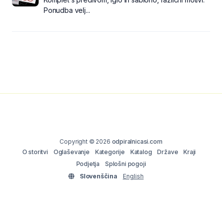
Ponudba velj...
Copyright © 2026
odpiralnicasi.com
O storitvi
Oglaševanje
Kategorije
Katalog
Države
Kraji
Podjetja
Splošni pogoji
Slovenščina
English