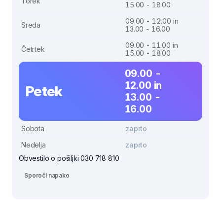
Torek
15.00 - 18.00
09.00 - 12.00 in
Sreda
13.00 - 16.00
09.00 - 11.00 in
Četrtek
15.00 - 18.00
09.00 -
12.00 in
Petek
13.00 -
16.00
Sobota
zaprto
Nedelja
zaprto
Obvestilo o pošiljki 030 718 810
Sporoči napako