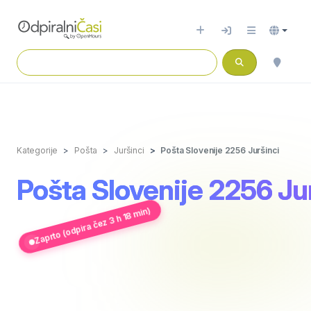
Kategorije
Pošta
Juršinci
Pošta Slovenije 2256 Juršinci
Pošta Slovenije 2256 Ju
Zaprto (odpira čez 3 h 18 min)