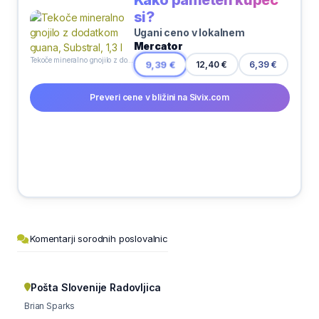
Kako pameten kupec
si?
Ugani ceno v lokalnem
Mercator
Tekoče mineralno gnojilo z dodatkom guana, Substral, 1,3 l
12,40 €
9,39 €
6,39 €
Preveri cene v bližini na Sivix.com
Komentarji sorodnih poslovalnic
Pošta Slovenije Radovljica
Brian Sparks