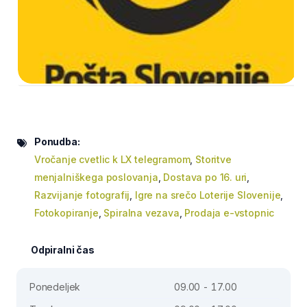
Ponudba:
Vročanje cvetlic k LX telegramom
,
Storitve
menjalniškega poslovanja
,
Dostava po 16. uri
,
Razvijanje fotografij
,
Igre na srečo Loterije Slovenije
,
Fotokopiranje
,
Spiralna vezava
,
Prodaja e-vstopnic
Odpiralni čas
Ponedeljek
09.00 - 17.00