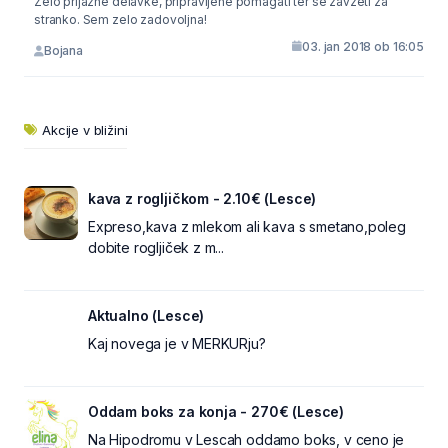
Zelo prijazne delavke, pripravljene pomagati ter se zavzeti za
stranko. Sem zelo zadovoljna!
03. jan 2018 ob 16:05
Bojana
Akcije v bližini
kava z rogljičkom - 2.10€ (Lesce)
Expreso,kava z mlekom ali kava s smetano,poleg
dobite rogljiček z m...
Aktualno (Lesce)
Kaj novega je v MERKURju?
Oddam boks za konja - 270€ (Lesce)
Na Hipodromu v Lescah oddamo boks, v ceno je