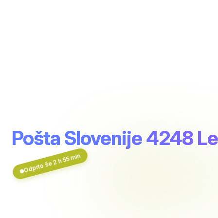
Pošta Slovenije 4248 L
Odprto še 2 h 55 min