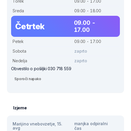
Torek
09.00 - 17.00
Sreda
09.00 - 18.00
09.00 -
Četrtek
17.00
Petek
09.00 - 17.00
Sobota
zaprto
Nedelja
zaprto
Obvestilo o pošiljki 030 718 559
Sporoči napako
Izjeme
manjka odpiralni
Marijino vnebovzetje, 15.
avg
čas