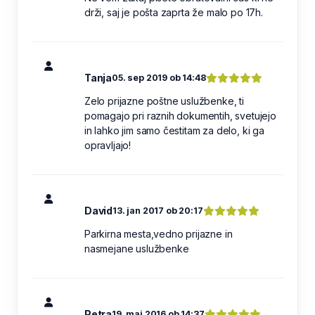
drži, saj je pošta zaprta že malo po 17h.
Tanja
05. sep 2019 ob 14:48
Zelo prijazne poštne uslužbenke, ti
pomagajo pri raznih dokumentih, svetujejo
in lahko jim samo čestitam za delo, ki ga
opravljajo!
David
13. jan 2017 ob 20:17
Parkirna mesta,vedno prijazne in
nasmejane uslužbenke
Petra
19. maj 2016 ob 14:37