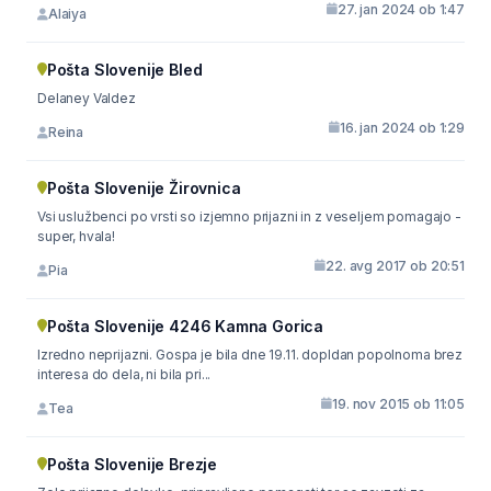
27. jan 2024 ob 1:47
Alaiya
Pošta Slovenije Bled
Delaney Valdez
16. jan 2024 ob 1:29
Reina
Pošta Slovenije Žirovnica
Vsi uslužbenci po vrsti so izjemno prijazni in z veseljem pomagajo -
super, hvala!
22. avg 2017 ob 20:51
Pia
Pošta Slovenije 4246 Kamna Gorica
Izredno neprijazni. Gospa je bila dne 19.11. dopldan popolnoma brez
interesa do dela, ni bila pri...
19. nov 2015 ob 11:05
Tea
Pošta Slovenije Brezje