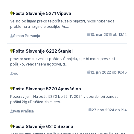
Pošta Slovenije 5271 Vipava
Veliko pošiljam preko te pošte, zelo prijazni, nikoli nobenega
problema ali izginule pošiljke. Vs...
10. mar 2015 ob 13:14
Simon Pervanja
Pošta Slovenije 6222 Štanjel
pravkar sem se vrnil iz pošte v Štanjelu, kjer bi moral prevzeti
pošiljko, vendar sem ugotovil, d...
12. jan 2022 ob 16:45
vid
Pošta Slovenije 5270 Ajdovščina
Pozdravljeni, Na pošti 5270 bo 22. 11. 2024 v uporabi priložnostni
poštni žig »Društvo zbiralcev...
27. nov 2024 ob 1:14
Ivan Krašnja
Pošta Slovenije 6210 Sežana