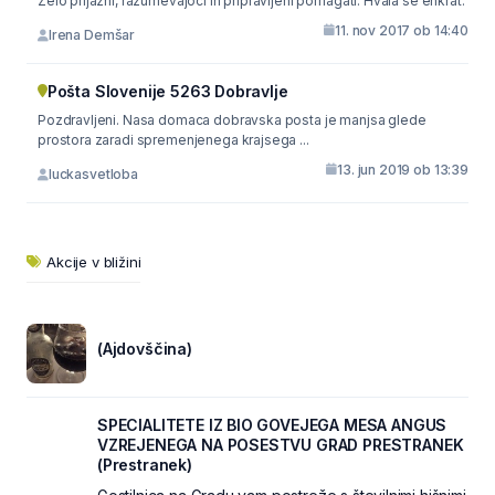
Zelo prijazni, razumevajoči in pripravljeni pomagati. Hvala še enkrat.
11. nov 2017 ob 14:40
Irena Demšar
Pošta Slovenije 5263 Dobravlje
Pozdravljeni. Nasa domaca dobravska posta je manjsa glede
prostora zaradi spremenjenega krajsega ...
13. jun 2019 ob 13:39
luckasvetloba
Akcije v bližini
(Ajdovščina)
SPECIALITETE IZ BIO GOVEJEGA MESA ANGUS
VZREJENEGA NA POSESTVU GRAD PRESTRANEK
(Prestranek)