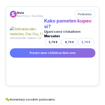
Sivix
Podnanos
Real Prices. Real Data
Kako pameten kupec
si?
Ugani ceno v lokalnem
Mercator
Odstranjevalec madežev, Dax Oxy, 1 l
5,79 €
8,79 €
2,79 €
Preveri cene v bližini na Sivix.com
Komentarji sorodnih poslovalnic