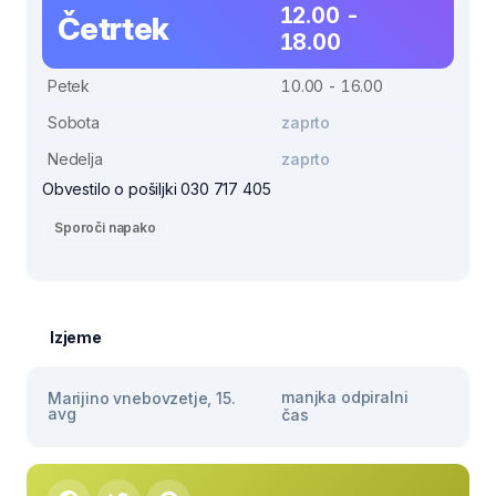
12.00 -
Četrtek
18.00
Petek
10.00 - 16.00
Sobota
zaprto
Nedelja
zaprto
Obvestilo o pošiljki 030 717 405
Sporoči napako
Izjeme
manjka odpiralni
Marijino vnebovzetje, 15.
avg
čas