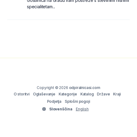
Gostilnica na Gradu vam postreže s številnimi hišnimi
specialitetam...
Copyright © 2026
odpiralnicasi.com
O storitvi
Oglaševanje
Kategorije
Katalog
Države
Kraji
Podjetja
Splošni pogoji
Slovenščina
English