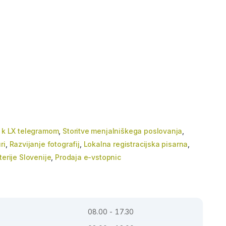
c k LX telegramom
,
Storitve menjalniškega poslovanja
,
ri
,
Razvijanje fotografij
,
Lokalna registracijska pisarna
,
terije Slovenije
,
Prodaja e-vstopnic
08.00 - 17.30