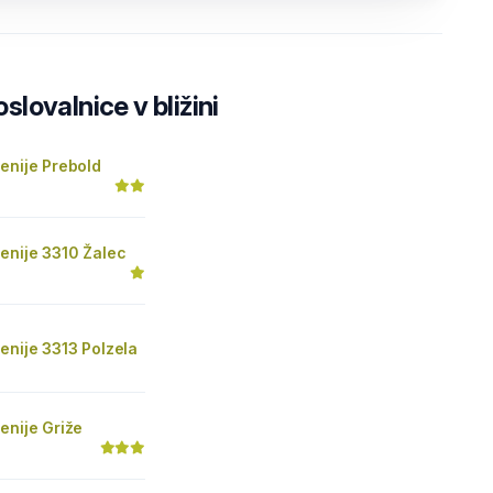
lovalnice v bližini
enije Prebold
enije 3310 Žalec
enije 3313 Polzela
enije Griže