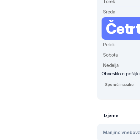
Torek
Sreda
Četr
Petek
Sobota
Nedelja
Obvestilo o pošiljk
Sporoči napako
Izjeme
Marijino vnebovze