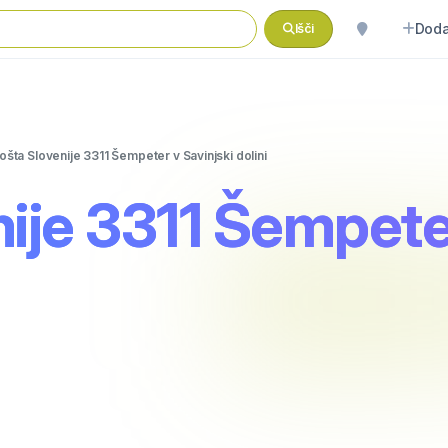
Doda
Išči
ošta Slovenije 3311 Šempeter v Savinjski dolini
ije 3311 Šempeter 