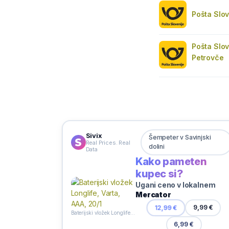
Pošta Slov
Pošta Slov
Petrovče
Sivix
Šempeter v Savinjski
Real Prices. Real
dolini
Data
Kako pameten
kupec si?
Ugani ceno v lokalnem
Mercator
12,99 €
9,99 €
Baterijski vložek Longlife, Varta, AAA, 20/1
6,99 €