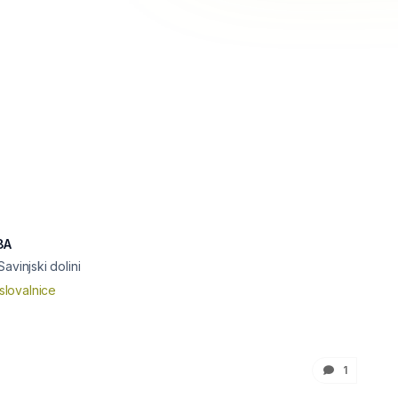
8A
avinjski dolini
slovalnice
1