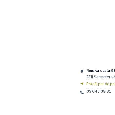
Rimska cesta 9
3311
Šempeter v S
Prikaži pot do po
03 045 08 31