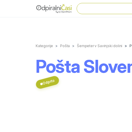
Kategorije
Pošta
Šempeter v Savinjski dolini
P
Pošta Sloven
Odprto