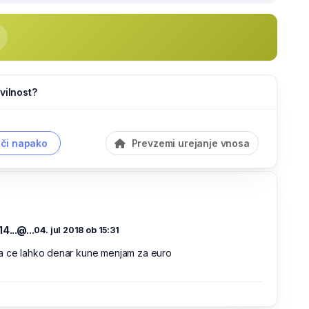
vilnost?
či napako
Prevzemi urejanje vnosa
14...@...
04. jul 2018 ob 15:31
a ce lahko denar kune menjam za euro