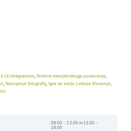
c k LX telegramom
,
Storitve menjalniškega poslovanja
,
ri
,
Razvijanje fotografij
,
Igre na srečo Loterije Slovenije
,
nic
09.00 - 12.00 in 13.00 -
16.00