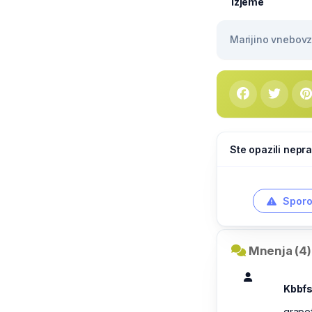
Izjeme
Marijino vnebovze
Ste opazili nepra
Sporo
Mnenja (4)
Kbbf
grapef