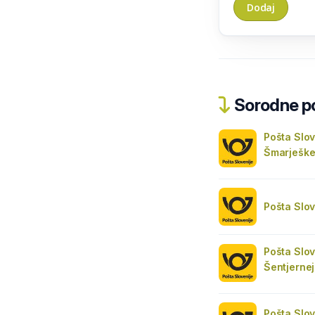
Sorodne pos
Pošta Slo
Šmarješke
Pošta Slo
Pošta Slov
Šentjernej
Pošta Slo