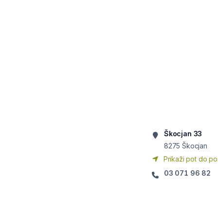
Škocjan 33
8275
Škocjan
Prikaži pot do po
03 071 96 82