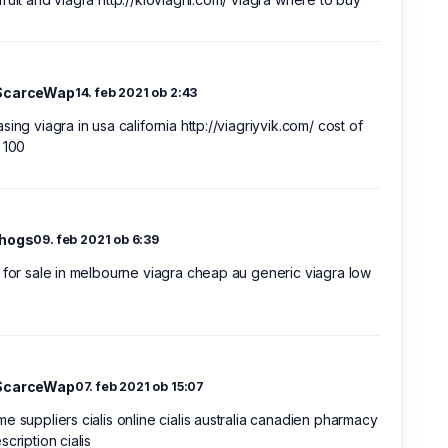
ScarceWap
14. feb 2021 ob 2:43
sing viagra in usa california http://viagriyvik.com/ cost of
 100
shogs
09. feb 2021 ob 6:39
 for sale in melbourne viagra cheap au generic viagra low
ScarceWap
07. feb 2021 ob 15:07
e suppliers cialis online cialis australia canadien pharmacy
scription cialis