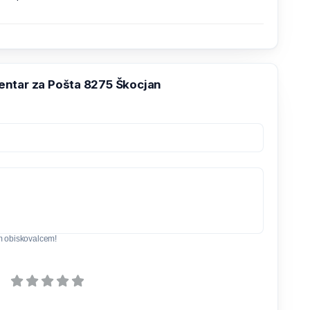
ntar za Pošta 8275 Škocjan
m obiskovalcem!