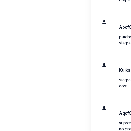
Abcf
purcha
viagra
Kuik
viagra
cost
Aqcf
suprem
no pre