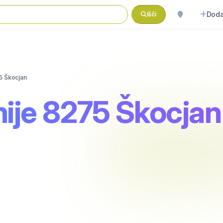
Doda
Išči
5 Škocjan
nije 8275 Škocjan