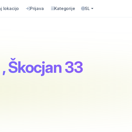
j lokacijo
Prijava
Kategorije
SL
, Škocjan 33