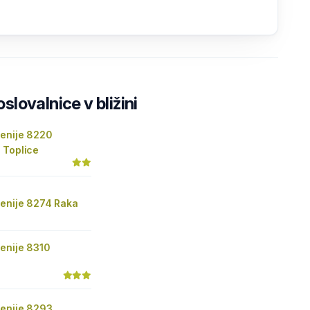
lovalnice v bližini
venije 8220
 Toplice
venije 8274 Raka
enije 8310
venije 8293