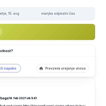
tje, 15. avg
manjka odpiralni čas
vilnost?
či napako
Prevzemi urejanje vnosa
shogs
18. feb 2021 ob 5:41
ruit and viagra http://kloviagrli.com/ viagra where to buy