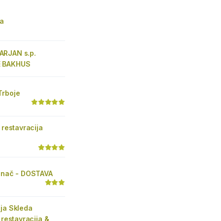
ja
RJAN s.p.
 BAKHUS
Trboje
n restavracija
Tonač - DOSTAVA
ja Skleda
 restavracija &