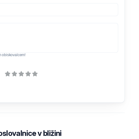
m obiskovalcem!
lovalnice v bližini