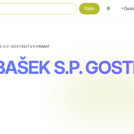
Doda
Išči
K S.P. GOSTINSTVO PRIMAT
AŠEK S.P. GOS