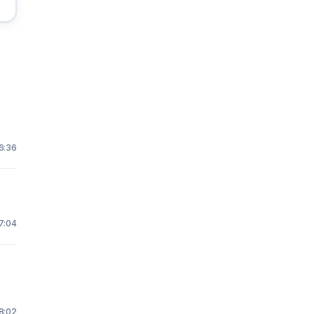
6:36
7:04
 8:02