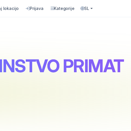
j lokacijo
Prijava
Kategorije
SL
TINSTVO PRIMAT