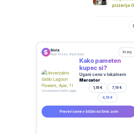
pizzerija 
Sivix
Kranj
Real Prices. Real Data
Kako pameten
kupec si?
Ugani ceno v lokalnem
Mercator
1,19 €
7,19 €
Univerzalno čistilo Lagoon Flowers, Ajax, 1 l
4,19 €
Preveri cene v bližini na Sivix.com