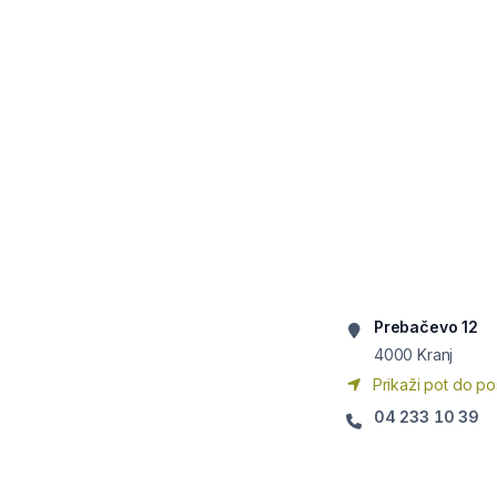
Prebačevo 12
4000
Kranj
Prikaži pot do po
04 233 10 39