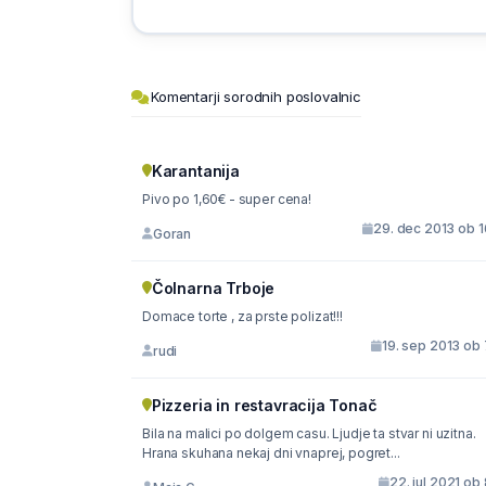
Komentarji sorodnih poslovalnic
Karantanija
Pivo po 1,60€ - super cena!
29. dec 2013 ob 1
Goran
Čolnarna Trboje
Domace torte , za prste polizat!!!
19. sep 2013 ob 
rudi
Pizzeria in restavracija Tonač
Bila na malici po dolgem casu. Ljudje ta stvar ni uzitna.
Hrana skuhana nekaj dni vnaprej, pogret...
22. jul 2021 ob