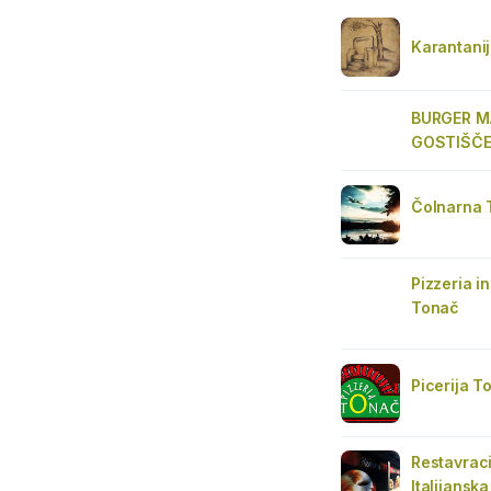
Karantani
BURGER MA
GOSTIŠČE
Čolnarna 
Pizzeria i
Tonač
Picerija 
Restavraci
Italijanska