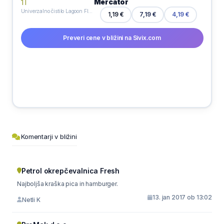
Mercator
Univerzalno čistilo Lagoon Flowers, Ajax, 1 l
7,19 €
1,19 €
4,19 €
Preveri cene v bližini na Sivix.com
Komentarji v bližini
Petrol okrepčevalnica Fresh
Najboljša kraška pica in hamburger.
13. jan 2017 ob 13:02
Netli K