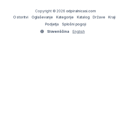
Copyright © 2026
odpiralnicasi.com
O storitvi
Oglaševanje
Kategorije
Katalog
Države
Kraji
Podjetja
Splošni pogoji
Slovenščina
English