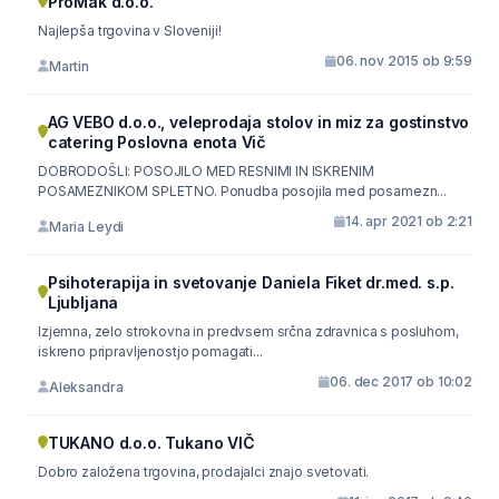
ProMak d.o.o.
Najlepša trgovina v Sloveniji!
06. nov 2015 ob 9:59
Martin
AG VEBO d.o.o., veleprodaja stolov in miz za gostinstvo
catering Poslovna enota Vič
DOBRODOŠLI: POSOJILO MED RESNIMI IN ISKRENIM
POSAMEZNIKOM SPLETNO. Ponudba posojila med posamezn...
14. apr 2021 ob 2:21
Maria Leydi
Psihoterapija in svetovanje Daniela Fiket dr.med. s.p.
Ljubljana
Izjemna, zelo strokovna in predvsem srčna zdravnica s posluhom,
iskreno pripravljenostjo pomagati...
06. dec 2017 ob 10:02
Aleksandra
TUKANO d.o.o. Tukano VIČ
Dobro založena trgovina, prodajalci znajo svetovati.