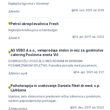
Najlepša trgovina v Sloveniji!
06. nov 2015 ob 9:59
Martin
Petrol okrepčevalnica Fresh
Najboljša kraška pica in hamburger.
13. jan 2017 ob 13:02
Netli K
AG VEBO d.o.o., veleprodaja stolov in miz za gostinstvo
catering Poslovna enota Vič
DOBRODOŠLI: POSOJILO MED RESNIMI IN ISKRENIM
POSAMEZNIKOM SPLETNO. Ponudba posojila med posamezn...
14. apr 2021 ob 2:21
Maria Leydi
Psihoterapija in svetovanje Daniela Fiket dr.med. s.p.
Ljubljana
Izjemna, zelo strokovna in predvsem srčna zdravnica s posluhom,
iskreno pripravljenostjo pomagati...
06. dec 2017 ob 10:02
Aleksandra