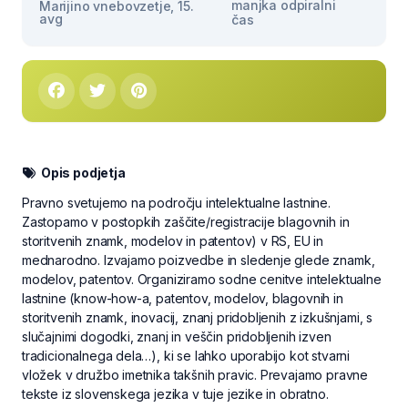
manjka odpiralni
Marijino vnebovzetje, 15.
avg
čas
Opis podjetja
Pravno svetujemo na področju intelektualne lastnine.
Zastopamo v postopkih zaščite/registracije blagovnih in
storitvenih znamk, modelov in patentov) v RS, EU in
mednarodno. Izvajamo poizvedbe in sledenje glede znamk,
modelov, patentov. Organiziramo sodne cenitve intelektualne
lastnine (know-how-a, patentov, modelov, blagovnih in
storitvenih znamk, inovacij, znanj pridobljenih z izkušnjami, s
slučajnimi dogodki, znanj in veščin pridobljenih izven
tradicionalnega dela…), ki se lahko uporabijo kot stvarni
vložek v družbo imetnika takšnih pravic. Prevajamo pravne
tekste iz slovenskega jezika v tuje jezike in obratno.