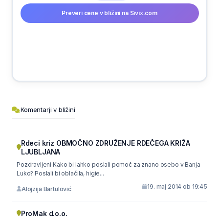
Preveri cene v bližini na Sivix.com
Komentarji v bližini
Rdeci kriz OBMOČNO ZDRUŽENJE RDEČEGA KRIŽA
LJUBLJANA
Pozdravljeni Kako bi lahko poslali pomoč za znano osebo v Banja
Luko? Poslali bi oblačila, higie...
19. maj 2014 ob 19:45
Alojzija Bartulović
ProMak d.o.o.