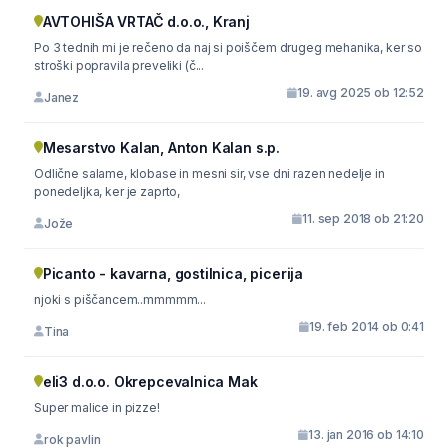
AVTOHIŠA VRTAČ d.o.o., Kranj
Po 3 tednih mi je rečeno da naj si poiščem drugeg mehanika, ker so
stroški popravila preveliki (č...
19. avg 2025 ob 12:52
Janez
Mesarstvo Kalan, Anton Kalan s.p.
Odlične salame, klobase in mesni sir, vse dni razen nedelje in
ponedeljka, ker je zaprto,
11. sep 2018 ob 21:20
Jože
Picanto - kavarna, gostilnica, picerija
njoki s piščancem..mmmmm...
19. feb 2014 ob 0:41
Tina
eli3 d.o.o. Okrepcevalnica Mak
Super malice in pizze!
13. jan 2016 ob 14:10
rok pavlin