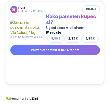
Sivix
KRANJ
Real Prices. Real Data
Kako pameten kupec
si?
Ugani ceno v lokalnem
Mercator
Bio pirina polnozrnata moka, Vila Natura, 1 kg
5,89 €
8,99 €
2,89 €
Preveri cene v bližini na Sivix.com
Komentarji v bližini