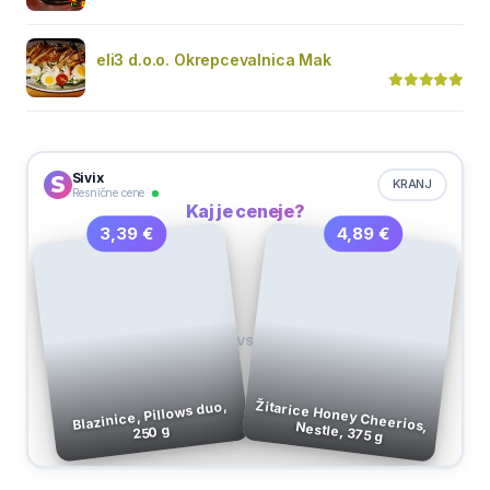
eli3 d.o.o. Okrepcevalnica Mak
Sivix
KRANJ
Resnične cene
Kaj je ceneje?
4,89 €
3,39 €
VS
Blazinice, Pillows duo,
Žitarice Honey Cheerios, Nestle, 375 g
250 g