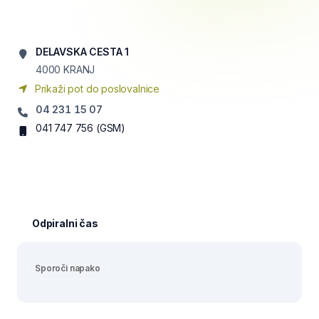
DELAVSKA CESTA 1
4000
KRANJ
Prikaži pot do poslovalnice
04 231 15 07
041 747 756
(GSM)
Odpiralni čas
Sporoči napako