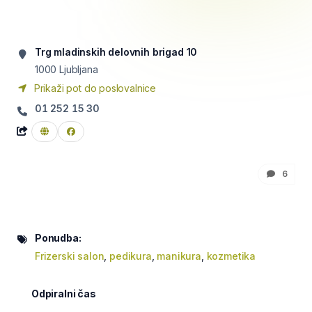
Trg mladinskih delovnih brigad 10
1000
Ljubljana
Prikaži pot do poslovalnice
01 252 15 30
6
Ponudba:
Frizerski salon
,
pedikura
,
manikura
,
kozmetika
Odpiralni čas