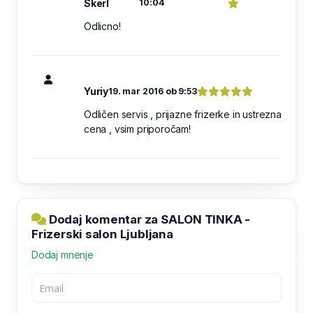
Skerl
10:04
Odlicno!
Yuriy
19. mar 2016 ob 9:53
Odličen servis , prijazne frizerke in ustrezna
cena , vsim priporočam!
Dodaj komentar za SALON TINKA -
Frizerski salon Ljubljana
Dodaj mnenje