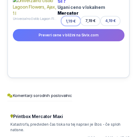
si?
Ugani ceno v lokalnem
Mercator
Univerzalno čistilo Lagoon Flowers, Ajax, 1 l
1,19 €
7,19 €
4,19 €
Preveri cene v bližini na Sivix.com
Komentarji sorodnih poslovalnic
Printbox Mercator Maxi
Katastrofa, predviden čas tiska na tej napravi je štos - če sploh
natisne.