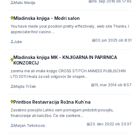
06. sep 2016 ob 17:45
Matic Medja
Mladinska knjiga - Modri salon
You have made your position pretty effectively.. web site Thanks. I
appreciate this! casino ...
03. jun 2025 ob 8:31
Julie
Mladinska knjiga MK - KNJIGARNA IN PAPIRNICA
KONZORCIJ
zanima me ali imate knjigo CROSS STITCH ANNESS PUBLISCHIN
LTD 2011.Hvala za vaš odgovor že vnapre...
15. mar 2014 ob 8:57
Majda Trček
Printbox Restavracija Rožna Kuh´na
Zasebno posojilo Lahko vam pomagam pridobiti posojilo,
financiranje ali naložbo. Če ste zaintere...
23. dec 2022 ob 23:37
Marjan Tetickovic