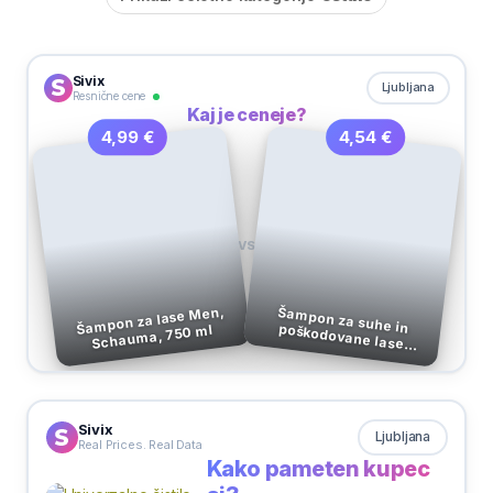
Sivix
Ljubljana
Resnične cene
Kaj je ceneje?
4,54 €
4,99 €
VS
Šampon za lase Men,
Schauma, 750 ml
Šampon za suhe in poškodovane lase Intense Plex, 440 ml
Sivix
Ljubljana
Real Prices. Real Data
Kako pameten kupec