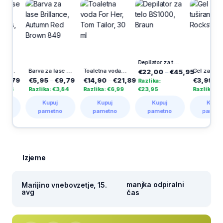
Depilator za telo BS1000, Braun
Barva za lase Brillance, Autumn Red Brown 849
Toaletna voda For Her, Tom Tailor, 30 ml
Gel za tuširanje Rockstar, 1 kos
€22,00
–
€45,95
€5,95
–
€9,79
€14,90
–
€21,89
€3,99
–
€5,29
Razlika:
Razlika: €3,84
Razlika: €6,99
€23,95
Razlika: €1,30
Kupuj
Kupuj
Kupuj
Kupuj
pametno
pametno
pametno
pametno
Izjeme
manjka odpiralni
Marijino vnebovzetje, 15.
avg
čas