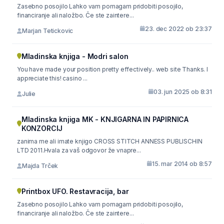
Zasebno posojilo Lahko vam pomagam pridobiti posojilo,
financiranje ali naložbo. Če ste zaintere...
23. dec 2022 ob 23:37
Marjan Tetickovic
Mladinska knjiga - Modri salon
You have made your position pretty effectively.. web site Thanks. I
appreciate this! casino ...
03. jun 2025 ob 8:31
Julie
Mladinska knjiga MK - KNJIGARNA IN PAPIRNICA
KONZORCIJ
zanima me ali imate knjigo CROSS STITCH ANNESS PUBLISCHIN
LTD 2011.Hvala za vaš odgovor že vnapre...
15. mar 2014 ob 8:57
Majda Trček
Printbox UFO. Restavracija, bar
Zasebno posojilo Lahko vam pomagam pridobiti posojilo,
financiranje ali naložbo. Če ste zaintere...