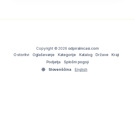
Copyright © 2026
odpiralnicasi.com
O storitvi
Oglaševanje
Kategorije
Katalog
Države
Kraji
Podjetja
Splošni pogoji
Slovenščina
English