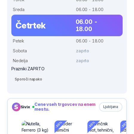
Sreda
06.00 - 18.00
06.00 -
Četrtek
18.00
Petek
06.00 - 18.00
Sobota
zaprto
Nedelja
zaprto
Prazniki ZAPRTO
Sporoči napako
Cene vseh trgovcev na enem
Sivix
Ljubljana
mestu.
-30%
-30%
-30%