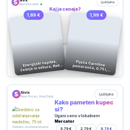
Sivix
Ljubljana
Resnične cene
Kaj je ceneje?
1,99 €
1,89 €
VS
Energijski napitek,
Pijača Carnitine pomaranča, 0.75 l,
češnja in sakura, Red
Bull, 250 ml
Nutrend
Sivix
Ljubljana
Real Prices. Real Data
Kako pameten kupec
si?
Ugani ceno v lokalnem
Mercator
Sredstvo za odstranjevanje madežev, 75 ml
2,79 €
5,79 €
8,79 €