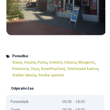
Ponudba:
Stave
,
Vinjete
,
Posta
,
Eventim
,
Urbana
,
Margento
,
Poloznice
,
Voyo
,
SmartPayCard
,
Telefonske kartice
,
Srečke loterija
,
Srečke sportne
Odpiralni čas
Ponedeljek
06.00 - 18.00
Torek
06.00 - 18.00