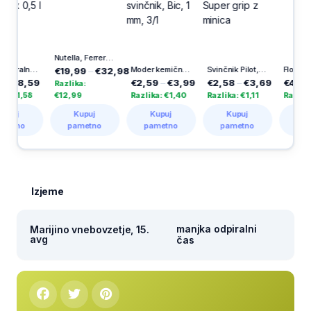
Nutella, Ferrero (3 kg)
Voda mineralna Donat, 6 x 0,5 l
Moder kemični svinčnik, Bic, 1 mm, 3/1
Svinčnik Pilot, tehnični, Super grip z minica
Flomastri Kids, 
€19,99
–
€32,98
59
€2,59
–
€3,99
€2,58
–
€3,69
€4,19
–
€6,9
Razlika:
58
€12,99
Razlika: €1,40
Razlika: €1,11
Razlika: €2,8
Kupuj
Kupuj
Kupuj
Kupuj
pametno
pametno
pametno
pametno
Izjeme
manjka odpiralni
Marijino vnebovzetje, 15.
avg
čas