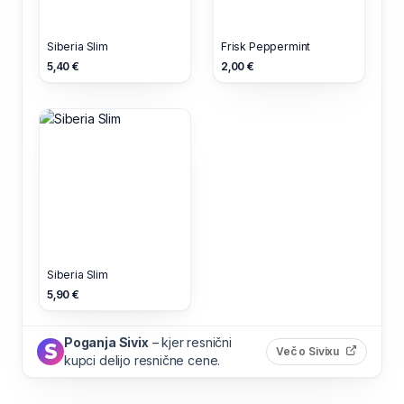
Siberia Slim
Frisk Peppermint
5,40 €
2,00 €
Siberia Slim
5,90 €
Poganja Sivix
– kjer resnični
(odpre s
Več o Sivixu
kupci delijo resnične cene.