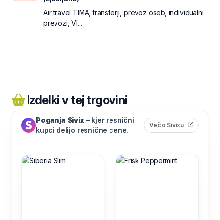
Air travel TIMA, transferji, prevoz oseb, individualni
prevozi, VI...
Izdelki v tej trgovini
Poganja Sivix
– kjer resnični
(odpre s
Več o Sivixu
kupci delijo resnične cene.