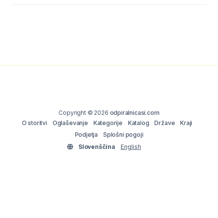
Copyright © 2026
odpiralnicasi.com
O storitvi
Oglaševanje
Kategorije
Katalog
Države
Kraji
Podjetja
Splošni pogoji
Slovenščina
English