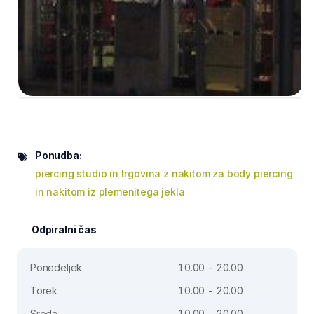
Ponudba:
piercing studio in trgovina z nakitom za body piercing
in nakitom iz plemenitega jekla
Odpiralni čas
Ponedeljek
10.00 - 20.00
Torek
10.00 - 20.00
Sreda
10.00 - 20.00