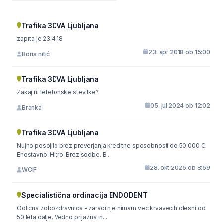
Trafika 3DVA Ljubljana
zaprta je 23.4.18
23. apr 2018 ob 15:00
Boris nitić
Trafika 3DVA Ljubljana
Zakaj ni telefonske stevilke?
05. jul 2024 ob 12:02
Branka
Trafika 3DVA Ljubljana
Nujno posojilo brez preverjanja kreditne sposobnosti do 50.000 €!
Enostavno. Hitro. Brez sodbe. B...
28. okt 2025 ob 8:59
WCIF
Specialistična ordinacija ENDODENT
Odlicna zobozdravnica - zaradi nje nimam vec krvavecih dlesni od
50.leta dalje. Vedno prijazna in...