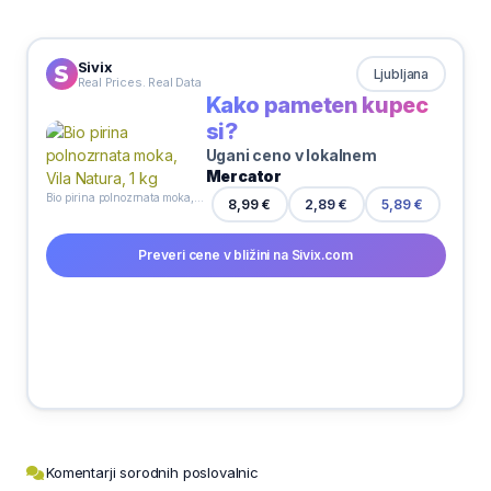
Sivix
Ljubljana
Real Prices. Real Data
Kako pameten kupec
si?
Ugani ceno v lokalnem
Mercator
Bio pirina polnozrnata moka, Vila Natura, 1 kg
8,99 €
2,89 €
5,89 €
Preveri cene v bližini na Sivix.com
Komentarji sorodnih poslovalnic