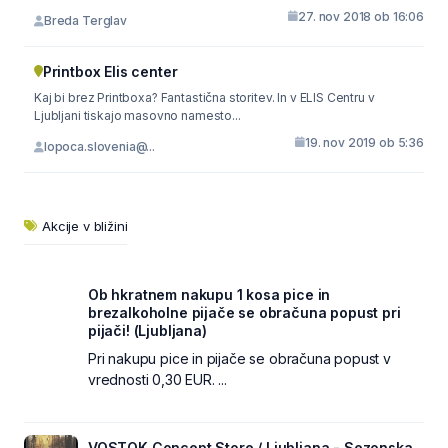
27. nov 2018 ob 16:06
Breda Terglav
Printbox Elis center
Kaj bi brez Printboxa? Fantastična storitev. In v ELIS Centru v
Ljubljani tiskajo masovno namesto...
19. nov 2019 ob 5:36
lopoca.slovenia@...
Akcije v bližini
Ob hkratnem nakupu 1 kosa pice in
brezalkoholne pijače se obračuna popust pri
pijači! (Ljubljana)
Pri nakupu pice in pijače se obračuna popust v
vrednosti 0,30 EUR. ...
VOSTOK Concept Store / Ljubljana - Sezonska