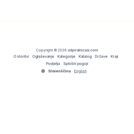
Copyright © 2026
odpiralnicasi.com
O storitvi
Oglaševanje
Kategorije
Katalog
Države
Kraji
Podjetja
Splošni pogoji
Slovenščina
English