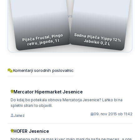
VS
Pijača Fructal, Pingo
retro, jagoda, 1 l
Sadna Pijača Yippy 12% Jabolko 0,2 L
Komentarji sorodnih poslovalnic
Mercator Hipermarket Jesenice
Do kdaj bo potekala obnova Mercatorja Jesenice? Lahko bi na
spletni strani to objavili.
09. nov 2015 ob 11:42
Janez
HOFER Jesenice
Nobenega pulta ce mas kj vec malo manj da na tla ne meces...a ona