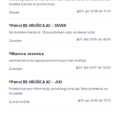
ne jebe 5 posto kr poriva stvar...
20. jan 2018 ob 17:31
Rade
Petrol BS HRUŠICA AC - SEVER
Na tocilnem mestu st. 26 je polomjen zatic na diesel ročki
11. feb 2015 ob 18:09
marjan
Mavrica Jesenice
ojla Klemen a mi napises prosim tvoj e mail ,hvala lp
12. feb 2017 ob 12:02
damjan
Petrol BS HRUŠICA AC - JUG
Potreboval sem informacijo privatnega značaja. Brez problema so
mi uredili.
15. jan 2019 ob 13:15
Jože Sušnik