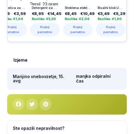
Poslastica za pse Vitakraft, kalcijeve kosti, ovite z račjim mesom, 80 g
Detergent za pranje perila Disc Expert Stain Removal, Persil, 23 pranj
Steklena elektronska sveča Herkul 60 dni, 1 kos
Risalni blok Ucl, A3, Uefa, 10 listni
–
€3,59
€8,95
–
€14,45
€8,45
–
€10,49
€3,49
–
€5,29
€8,04
: €1,64
Razlika: €5,50
Razlika: €2,04
Razlika: €1,80
Razlika:
puj
Kupuj
Kupuj
Kupuj
Kup
etno
pametno
pametno
pametno
pame
Izjeme
manjka odpiralni
Marijino vnebovzetje, 15.
avg
čas
Ste opazili nepravilnost?