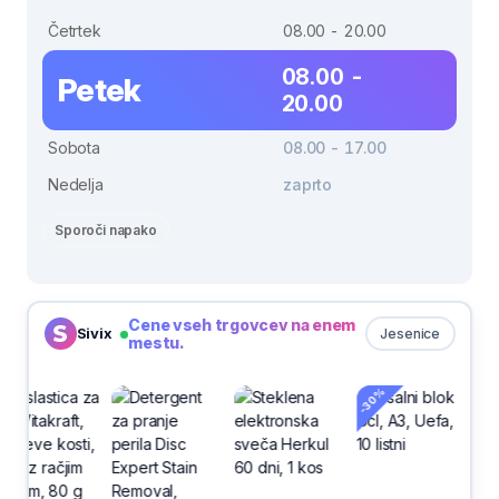
Četrtek
08.00 - 20.00
08.00 -
Petek
20.00
Sobota
08.00 - 17.00
Nedelja
zaprto
Sporoči napako
Cene vseh trgovcev na enem
Sivix
Jesenice
mestu.
-30%
-30%