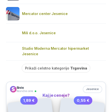
Mercator center Jesenice
Mili d.o.o. Jesenice
Studio Moderna Mercator hipermarket
Jesenice
Prikaži celotno kategorijo
Trgovina
Sivix
Jesenice
Resnične cene
Kaj je ceneje?
0,55 €
1,89 €