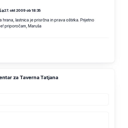
ša
27. okt 2009 ob 18:35
 hrana, lastnica je prisrčna in prava oštirka. Prijetno
je! priporočam, Maruša
ntar za Taverna Tatjana