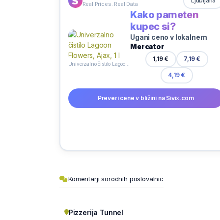
Ljubljana
Real Prices. Real Data
Kako pameten
kupec si?
Ugani ceno v lokalnem
Mercator
1,19 €
7,19 €
Univerzalno čistilo Lagoon Flowers, Ajax, 1 l
4,19 €
Preveri cene v bližini na Sivix.com
Komentarji sorodnih poslovalnic
Pizzerija Tunnel