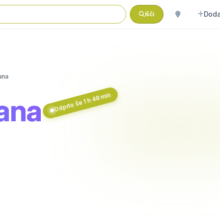
Doda
Išči
ana
Odprto še 1 h 48 min
jana