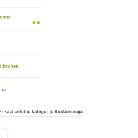
Tunnel
 & kitchen
ina
Prikaži celotno kategorijo
Restavracija