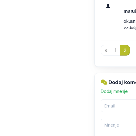
maru
okusna
vzduš
«
1
2
Dodaj kome
Dodaj mnenje