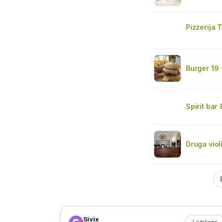
Pizzerija 
Burger 19
Spirit bar
Druga viol
Sivix