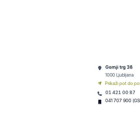
Gornji trg 38
1000
Ljubljana
Prikaži pot do po
01 421 00 87
041 707 900
(GS