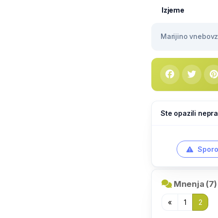
Izjeme
Marijino vnebovze
Ste opazili nepra
Sporo
Mnenja (7)
«
1
2